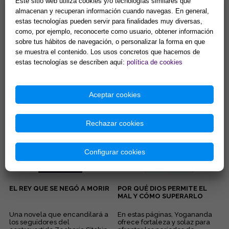
Este sitio web utiliza cookies y/o tecnologías similares que
almacenan y recuperan información cuando navegas. En general,
estas tecnologías pueden servir para finalidades muy diversas,
EL PODER DE TU MENTE
ALEGRÍA
como, por ejemplo, reconocerte como usuario, obtener información
CÓSMICA Y SUS
sobre tus hábitos de navegación, o personalizar la forma en que
SORPRENDENTES LEYES
se muestra el contenido. Los usos concretos que hacemos de
La fe, la sanación, el contacto
Esta deliciosa colección de
estas tecnologías se describen aquí:
política de cookies
con la mente cósmica, el
libritos en formato bolsillo te
coraje, la seguridad... Éstas son
acercará a los pensamientos
algunas de las quin...
de Elizabeth Clare Pro...
13,46 €
8,65 €
Aceptar cookies
Comprar
Comprar
Rechazar cookies
Configurar cookies
EL REY QUE SE NEGÓ A MORIR
POR QUÉ DIOS PERMITE EL
MAL Y CÓMO SUPERARLO
Una novela que encandilará a
En estas páginas, Yogananda
los seguidores del
ofrece fortaleza y solaz para