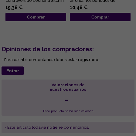
controvertido Zecharia Sitchin,
afrontar los periodos de
pues en ella combina sus
adversidad al esclarecer lo...
15,38 €
10,48 €
obses...
Comprar
Comprar
Opiniones de los compradores:
- Para escribir comentarios debes estar registrado.
Entrar
Valoraciones de
nuestros usuarios
-
Este producto no ha sido valorado
- Este articulo todavía no tiene comentarios.