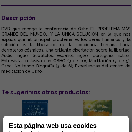
Descripción
DVD que recoge la conferencia de Osho EL PROBLEMA MÁS
GRANDE DEL MUNDO... Y LA ÚNICA SOLUCIÓN, en la que nos
explica que el principal problema es los seres humanos y la
solución es la liberación de la conciencia humana hacia
derroteros cósmicos. Una brillante disertación sobre la libertad.
Audio: inglés. Subtítulos: español, inglés, portugués. Extras:
Entrevista exclusiva con OSHO (3 de 10); Meditación (3 de 5);
Osho: No tengo Biografía (3 de 6); Experiencias del centro de
meditación de Osho.
Te sugerimos otros productos:
Esta página web usa cookies