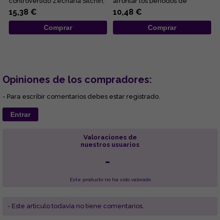
controvertido Zecharia Sitchin,
afrontar los periodos de
pues en ella combina sus
adversidad al esclarecer lo...
15,38 €
10,48 €
obses...
Comprar
Comprar
Opiniones de los compradores:
- Para escribir comentarios debes estar registrado.
Entrar
Valoraciones de
nuestros usuarios
-
Este producto no ha sido valorado
- Este articulo todavía no tiene comentarios.