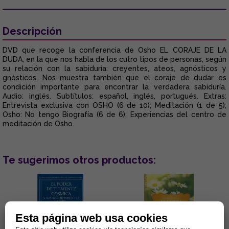
Descripción
DVD que recoge la conferencia de Osho EL CORAJE DE LA
DUDA, en la que nos habla de los cutro tipos de personas, según
su relación con la sabiduría: creyentes, ateos, agnósticos y
gnósticos. Nos muestra también que el coraje de dudar es
condición importante para encontrar la verdadera sabiduría.
Audio: inglés. Subtítulos: español, inglés, portugués. Extras:
Entrevista exclusiva con OSHO (6 de 10); Meditación (1 de 5);
Osho: No tengo Biografía (6 de 6); Experiencias del centro de
meditación de Osho.
Te sugerimos otros productos:
Esta página web usa cookies