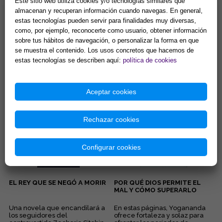
Este sitio web utiliza cookies y/o tecnologías similares que
almacenan y recuperan información cuando navegas. En general,
estas tecnologías pueden servir para finalidades muy diversas,
EL PODER DE TU MENTE
ALEGRÍA
como, por ejemplo, reconocerte como usuario, obtener información
CÓSMICA Y SUS
sobre tus hábitos de navegación, o personalizar la forma en que
SORPRENDENTES LEYES
se muestra el contenido. Los usos concretos que hacemos de
La fe, la sanación, el contacto
Esta deliciosa colección de
estas tecnologías se describen aquí:
política de cookies
con la mente cósmica, el
libritos en formato bolsillo te
coraje, la seguridad... Éstas son
acercará a los pensamientos
algunas de las quin...
de Elizabeth Clare Pro...
13,46 €
8,65 €
Aceptar cookies
Comprar
Comprar
Rechazar cookies
Configurar cookies
EL REY QUE SE NEGÓ A MORIR
POR QUÉ DIOS PERMITE EL
MAL Y CÓMO SUPERARLO
Una novela que encandilará a
En estas páginas, Yogananda
los seguidores del
ofrece fortaleza y solaz para