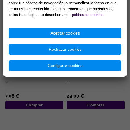
del abdomen en la zona...
sobre tus hábitos de navegación, o personalizar la forma en que
8,42 €
65,62 €
se muestra el contenido. Los usos concretos que hacemos de
Comprar
Comprar
estas tecnologías se describen aquí:
política de cookies
Aceptar cookies
Rechazar cookies
Configurar cookies
COLGANTE ACERO LOBO
COLGANTE PLATA TRISQUEL
AULLANDO SOBRE LUNA CON
25 mm
PENTACULO ENTRELAZADO
...
...
7,98 €
24,00 €
Comprar
Comprar