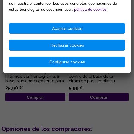
Comprar
Comprar
se muestra el contenido. Los usos concretos que hacemos de
estas tecnologías se describen aquí:
política de cookies
Aceptar cookies
Rechazar cookies
PIRAMIDE CRISTAL ACCESIBLE
PIRAMIDE VARILLAS 7 CM.
16CM APROX C/PENTAGRAMA
Configurar cookies
Tu nuevo must energético:
Coloca tus amuletos justo en el
Pirámide con Pentagrama. Si
centro de la base de la
buscas un combo potente para
pirámide para limpiar su
limpiar y proteger tu energ...
vibración estancada. Orienta ...
25,90 €
5,99 €
Comprar
Comprar
Opiniones de los compradores: