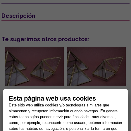
Descripción
Te sugerimos otros productos:
PIRAMIDE CRISTAL ACCESIBLE
PIRAMIDE CRISTAL ACCESIBLE
Esta página web usa cookies
10CM APROX C/PENTAGRAMA
13CM APROX C/PENTAGRAMA
Este sitio web utiliza cookies y/o tecnologías similares que
Tu nuevo must energético:
Tu nuevo must energético:
almacenan y recuperan información cuando navegas. En general,
Pirámide con Pentagrama. Si
Pirámide con Pentagrama. Si
estas tecnologías pueden servir para finalidades muy diversas,
buscas un combo potente para
buscas un combo potente para
como, por ejemplo, reconocerte como usuario, obtener información
limpiar y proteger tu energ...
limpiar y proteger tu energ...
18,90 €
19,90 €
sobre tus hábitos de navegación, o personalizar la forma en que