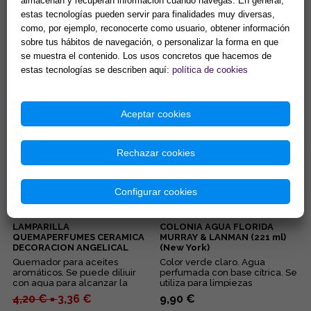
almacenan y recuperan información cuando navegas. En general,
AGUA DE ALMIZCLE VEGETAL
AGUA DE SALVIA 200 ml.
estas tecnologías pueden servir para finalidades muy diversas,
200 ml. (PROSPERIDAD Y
(PURIFICACION Y
como, por ejemplo, reconocerte como usuario, obtener información
SENSUALIDAD))
PROTECCION)
sobre tus hábitos de navegación, o personalizar la forma en que
Válido para uso tópico. ...
Válido para uso tópico. ...
se muestra el contenido. Los usos concretos que hacemos de
estas tecnologías se describen aquí:
política de cookies
7,98 € =
5,59 €
7,98 €
Comprar
Comprar
Aceptar cookies
Rechazar cookies
Configurar cookies
LAMPARILLA
COLONIA AGUA FLORIDA
QUEMAPERFUMES CERAMICA
MURRAY & LANMAN (221 ml)
DECORACION ANGELICAL
(New York)
COLOR BLANCO 9x10 cm.
Quemador para aceites
Color verde claro. Agua
aromáticos. Se puede diliuir
perfumada con base cítrica. Se
con agua para alcanzar la
utiliza para limpiezas
intensidad deseada....
energéticas....
4,20 € =
3,36 €
9,90 €