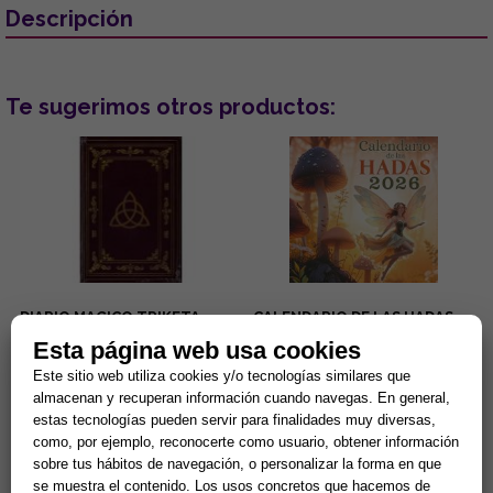
Descripción
Te sugerimos otros productos:
DIARIO MAGICO TRIKETA
CALENDARIO DE LAS HADAS
(LIBRO EN BLANCO 168 PAG.)
2026
Esta página web usa cookies
...
Calendario de las Hadas 2026
Este sitio web utiliza cookies y/o tecnologías similares que
...
almacenan y recuperan información cuando navegas. En general,
estas tecnologías pueden servir para finalidades muy diversas,
10,84 €
7,40 €
como, por ejemplo, reconocerte como usuario, obtener información
sobre tus hábitos de navegación, o personalizar la forma en que
Comprar
Comprar
se muestra el contenido. Los usos concretos que hacemos de