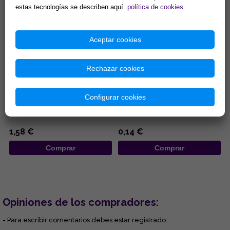
estas tecnologías se describen aquí:
política de cookies
Aceptar cookies
Rechazar cookies
BOLSA ANTELINA CON
BOLSA DE ORGANZA ROJA
PENTACULO 8,5X6,5CM
7X9CM
Configurar cookies
...
...
1,58 €
0,14 €
Comprar
Comprar
Opiniones de los compradores:
- Para escribir comentarios debes estar registrado.