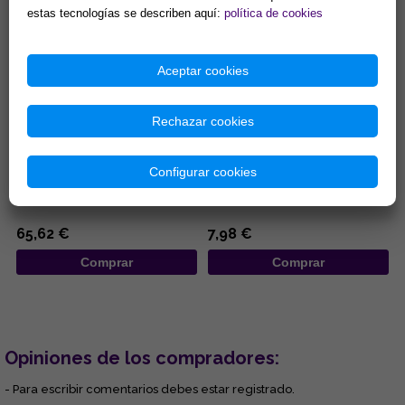
estas tecnologías se describen aquí:
política de cookies
Aceptar cookies
Rechazar cookies
COLGANTE PLATA MISU-
COLGANTE ACERO LOBO
DOMOE ZIRCONITAS
AULLANDO SOBRE LUNA CON
PENTACULO ENTRELAZADO
Configurar cookies
...
...
65,62 €
7,98 €
Comprar
Comprar
Opiniones de los compradores:
- Para escribir comentarios debes estar registrado.