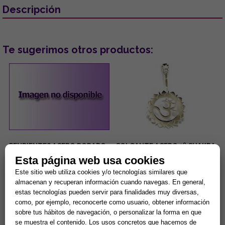
Descripción
Te sugerimos otros productos:
PENDIENTES ACERO DORADO
COLGANTE ACERO 3º CHAKRA
OJOS TURCOS COLOR LILA
MANIPURA PLEXO SOLAR.
Esta página web usa cookies
CON PESTAÑAS BRILLANTES
(PARA DONUT)
...
Manipura, chakra del ombligo,
Este sitio web utiliza cookies y/o tecnologías similares que
chakra del plexo solar: Se
almacenan y recuperan información cuando navegas. En general,
encuentra en la parte superior
estas tecnologías pueden servir para finalidades muy diversas,
del abdomen en la zona...
5,00 €
8,42 €
como, por ejemplo, reconocerte como usuario, obtener información
sobre tus hábitos de navegación, o personalizar la forma en que
Comprar
Comprar
se muestra el contenido. Los usos concretos que hacemos de