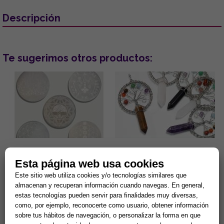
Descripción
Te sugerimos otros productos:
DISCO DE SELENITA
COLGANTE ARBOL DE LA VIDA
GRABADO. MODELOS
7 CHAKRAS Y PUNTA MINERAL
Esta página web usa cookies
SURTIDOS (15 cm.)
(MINERALES SURTIDOS)
Este sitio web utiliza cookies y/o tecnologías similares que
Gran capacidad para la
Lleva contigo un poderoso
almacenan y recuperan información cuando navegas. En general,
limpieza de minerales y
amuleto de armonía y
energias negativas.
protección que combina la
estas tecnologías pueden servir para finalidades muy diversas,
Propiedades purificantes y
fuerza de la naturaleza con el
7,90 €
5,90 €
como, por ejemplo, reconocerte como usuario, obtener información
protectoras....
poder ...
sobre tus hábitos de navegación, o personalizar la forma en que
Comprar
Comprar