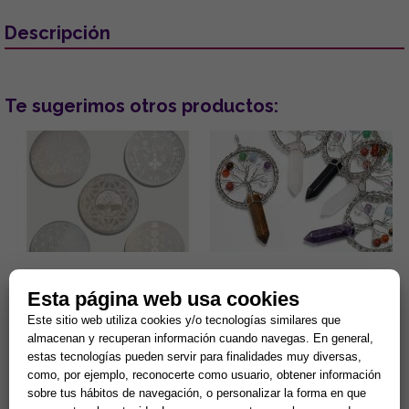
Descripción
Te sugerimos otros productos:
DISCO DE SELENITA
COLGANTE ARBOL DE LA VIDA
GRABADO. MODELOS
7 CHAKRAS Y PUNTA MINERAL
Esta página web usa cookies
SURTIDOS (15 cm.)
(MINERALES SURTIDOS)
Este sitio web utiliza cookies y/o tecnologías similares que
Gran capacidad para la
Lleva contigo un poderoso
almacenan y recuperan información cuando navegas. En general,
limpieza de minerales y
amuleto de armonía y
energias negativas.
protección que combina la
estas tecnologías pueden servir para finalidades muy diversas,
Propiedades purificantes y
fuerza de la naturaleza con el
7,90 €
5,90 €
como, por ejemplo, reconocerte como usuario, obtener información
protectoras....
poder ...
sobre tus hábitos de navegación, o personalizar la forma en que
Comprar
Comprar