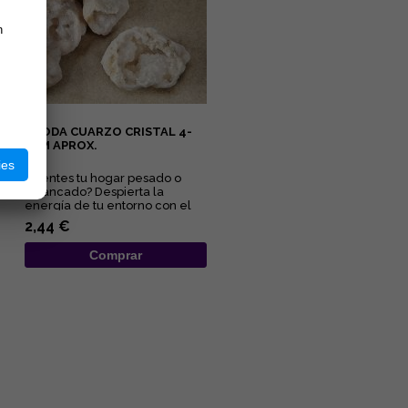
n
GEODA CUARZO CRISTAL 4-
6CM APROX.
ies
¿Sientes tu hogar pesado o
estancado? Despierta la
energía de tu entorno con el
sanador maestro de la
2,44 €
naturale...
Comprar