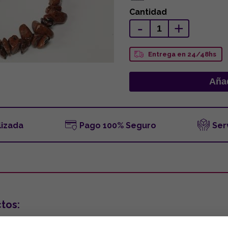
Cantidad
-
+
Entrega en 24/48hs
lizada
Pago 100% Seguro
Ser
tos: