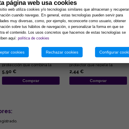
ta página web usa cookies
sitio web utiliza cookies y/o tecnologías similares que almacenan y recupera
mación cuando navegas. En general, estas tecnologías pueden servir para
idades muy diversas, como, por ejemplo, reconocerte como usuario, obtener
mación sobre tus hábitos de navegación, o personalizar la forma en que se
ra el contenido. Los usos concretos que hacemos de estas tecnologías se
iben aquí:
política de cookies
COLGANTE ARBOL DE LA VIDA
COLGANTE OJO DE TIGRE EN
7 CHAKRAS Y PUNTA MINERAL
BRUTO ENVUELTO EN
(MINERALES SURTIDOS)
ALAMBRE 2X3CM
eptar cookies
Rechazar cookies
Configurar cook
Lleva contigo un poderoso
El colgante ojo de tigre en
amuleto de armonía y
bruto de es un mineral
protección que combina la
protector que repele la
fuerza de la naturaleza con el
negatividad, potencia la fuerza
5,90 €
2,44 €
poder ...
de ...
Comprar
Comprar
ores:
egistrado.