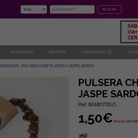
SAB
Vier
CERR
NOVEDADES
OFERTAS
CONTENIDOS
CAT
MINERALES
PULSERA CHIP ELASTICA JASPE SARDO
PULSERA CH
JASPE SARD
Ref. 8048070515
1,50€
Precio sin IVA