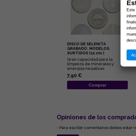
Es
Este 
infor
final
infor
muest
descr
DISCO DE SELENITA
GRABADO. MODELOS
SURTIDOS (15 cm.)
Ac
Gran capacidad para la
limpieza de minerales y
energias negativas.
Propiedades purificantes y
7,90 €
protectoras....
Comprar
Opiniones de los comprad
- Para escribir comentarios debes estar r