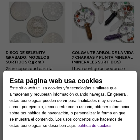
DISCO DE SELENITA
COLGANTE ARBOL DE LA VIDA
GRABADO. MODELOS
7 CHAKRAS Y PUNTA MINERAL
SURTIDOS (15 cm.)
(MINERALES SURTIDOS)
Gran capacidad para la
Lleva contigo un poderoso
limpieza de minerales y
amuleto de armonía y
energias negativas.
protección que combina la
Esta página web usa cookies
Propiedades purificantes y
fuerza de la naturaleza con el
7,90 €
5,90 €
protectoras....
poder ...
Este sitio web utiliza cookies y/o tecnologías similares que
almacenan y recuperan información cuando navegas. En general,
Comprar
Comprar
estas tecnologías pueden servir para finalidades muy diversas,
como, por ejemplo, reconocerte como usuario, obtener información
sobre tus hábitos de navegación, o personalizar la forma en que
se muestra el contenido. Los usos concretos que hacemos de
estas tecnologías se describen aquí:
política de cookies