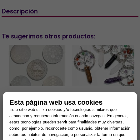
Descripción
Te sugerimos otros productos:
DISCO DE SELENITA
COLGANTE ARBOL DE LA VIDA
GRABADO. MODELOS
7 CHAKRAS Y PUNTA MINERAL
Esta página web usa cookies
SURTIDOS (15 cm.)
(MINERALES SURTIDOS)
Este sitio web utiliza cookies y/o tecnologías similares que
Gran capacidad para la
Lleva contigo un poderoso
almacenan y recuperan información cuando navegas. En general,
limpieza de minerales y
amuleto de armonía y
energias negativas.
protección que combina la
estas tecnologías pueden servir para finalidades muy diversas,
Propiedades purificantes y
fuerza de la naturaleza con el
7,90 €
5,90 €
como, por ejemplo, reconocerte como usuario, obtener información
protectoras....
poder ...
sobre tus hábitos de navegación, o personalizar la forma en que
Comprar
Comprar