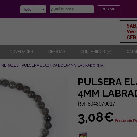
SAB
Vier
CERR
NOVEDADES
OFERTAS
CONTENIDOS
CAT
MINERALES
PULSERA ELASTICA BOLA 4MM LABRADORITA
PULSERA EL
4MM LABRA
Ref. 8048070017
3,08€
Precio sin I