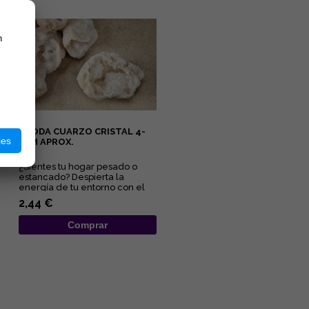
n
GEODA CUARZO CRISTAL 4-
ies
6CM APROX.
¿Sientes tu hogar pesado o
estancado? Despierta la
energía de tu entorno con el
sanador maestro de la
2,44 €
naturale...
Comprar