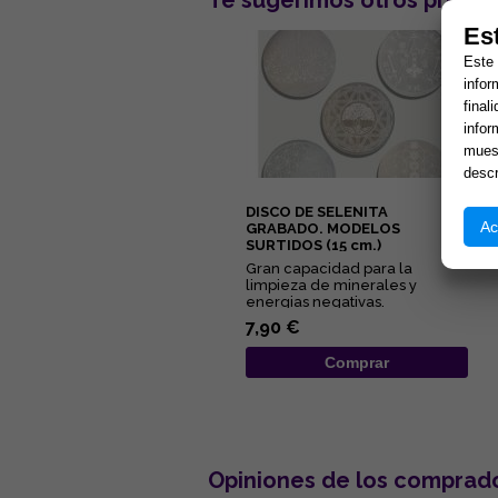
Te sugerimos otros produc
Es
Este 
infor
final
infor
muest
descr
DISCO DE SELENITA
Ac
GRABADO. MODELOS
SURTIDOS (15 cm.)
Gran capacidad para la
limpieza de minerales y
energias negativas.
Propiedades purificantes y
7,90 €
protectoras....
Comprar
Opiniones de los comprad