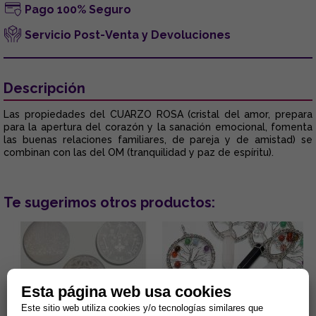
Pago 100% Seguro
Servicio Post-Venta y Devoluciones
Descripción
Las propiedades del CUARZO ROSA (cristal del amor, prepara
para la apertura del corazón y la sanación emocional, fomenta
las buenas relaciones familiares, de pareja y de amistad) se
combinan con las del OM (tranquilidad y paz de espíritu).
Te sugerimos otros productos:
Esta página web usa cookies
Este sitio web utiliza cookies y/o tecnologías similares que