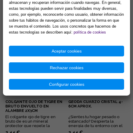
almacenan y recuperan información cuando navegas. En general,
estas tecnologías pueden servir para finalidades muy diversas,
DISCO DE SELENITA
COLGANTE ARBOL DE LA VIDA
GRABADO. MODELOS
7 CHAKRAS Y PUNTA MINERAL
como, por ejemplo, reconocerte como usuario, obtener información
SURTIDOS (15 cm.)
(MINERALES SURTIDOS)
sobre tus hábitos de navegación, o personalizar la forma en que
Gran capacidad para la
Lleva contigo un poderoso
se muestra el contenido. Los usos concretos que hacemos de
limpieza de minerales y
amuleto de armonía y
estas tecnologías se describen aquí:
política de cookies
energias negativas.
protección que combina la
Propiedades purificantes y
fuerza de la naturaleza con el
7,90 €
5,90 €
protectoras....
poder ...
Comprar
Comprar
Aceptar cookies
Rechazar cookies
Configurar cookies
COLGANTE OJO DE TIGRE EN
GEODA CUARZO CRISTAL 4-
BRUTO ENVUELTO EN
6CM APROX.
ALAMBRE 2X3CM
El colgante ojo de tigre en
¿Sientes tu hogar pesado o
bruto de es un mineral
estancado? Despierta la
protector que repele la
energía de tu entorno con el
negatividad, potencia la fuerza
sanador maestro de la
2,44 €
2,44 €