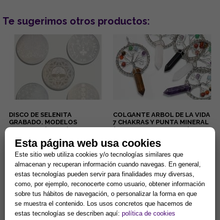
Te sugerimos otros productos:
DISCO DE SELENITA
COLGANTE ARBOL DE LA VIDA
GRABADO. MODELOS
7 CHAKRAS Y PUNTA MINERAL
SURTIDOS (15 cm.)
(MINERALES SURTIDOS)
Gran capacidad para la
Lleva contigo un poderoso
Esta página web usa cookies
limpieza de minerales y
amuleto de armonía y
Este sitio web utiliza cookies y/o tecnologías similares que
energias negativas.
protección que combina la
Propiedades purificantes y
fuerza de la naturaleza con el
almacenan y recuperan información cuando navegas. En general,
7,90 €
5,90 €
protectoras....
poder ...
estas tecnologías pueden servir para finalidades muy diversas,
Comprar
Comprar
como, por ejemplo, reconocerte como usuario, obtener información
sobre tus hábitos de navegación, o personalizar la forma en que
se muestra el contenido. Los usos concretos que hacemos de
estas tecnologías se describen aquí:
política de cookies