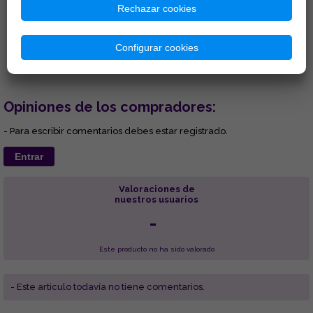
3.100 Hz. Ideal p...
Rechazar cookies
17,05 € =
12,79 €
36,56 € =
32,90 €
Comprar
Comprar
Configurar cookies
Opiniones de los compradores:
- Para escribir comentarios debes estar registrado.
Entrar
Valoraciones de
nuestros usuarios
-
Este producto no ha sido valorado
- Este articulo todavía no tiene comentarios.