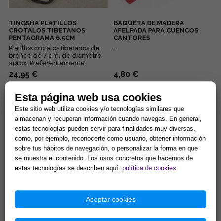
TINGSHA PLATILLOS
BAQUETA DE MADERA
CROTALOS TIBETANOS
AFELPADA PARA CUENCOS
PENTAGRAMA 6.5CM
CANTORES
Platillos crotalos tibetanos de
...
bronce de 7 cm. de diámetro
aprox. Preferentemente
destinados a las prácticas ...
24,95 €
4,80 €
Comprar
Comprar
Esta página web usa cookies
Este sitio web utiliza cookies y/o tecnologías similares que
almacenan y recuperan información cuando navegas. En general,
estas tecnologías pueden servir para finalidades muy diversas,
como, por ejemplo, reconocerte como usuario, obtener información
sobre tus hábitos de navegación, o personalizar la forma en que
se muestra el contenido. Los usos concretos que hacemos de
estas tecnologías se describen aquí:
política de cookies
GONG DECORATIVO. EFECTO
CUENCO TIBETANO 7-8 CMS
ENVEJECIDO. SOPORTE 10 CM
CON COJIN Y MAZO, 300
DE HIERRO Y CON MAZO.
GRAMOS
Aceptar cookies
...
Utilizar sobre soporte, p.ej. un
cojín. Frecuencias dominantes
en percusión de aprox 1.300 y