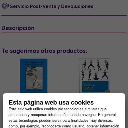
Servicio Post-Venta y Devoluciones
Descripción
Te sugerimos otros productos:
Esta página web usa cookies
DEL TAI CHI AL TAO:
LA BIBLIA DEL QIGONG
Este sitio web utiliza cookies y/o tecnologías similares que
ESPIRITUALIDAD EN LAS
ARTES MARCIALES
almacenan y recuperan información cuando navegas. En general,
"Aunque en Occidente el Tai
Todo lo que necesitas saber
estas tecnologías pueden servir para finalidades muy diversas,
Chi es solamente conocido
sobre el Qi Gong....
como, por ejemplo, reconocerte como usuario, obtener información