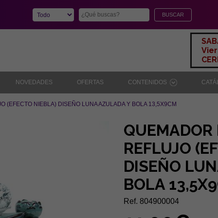
SAB
Vier
CERR
NOVEDADES
OFERTAS
CONTENIDOS
CAT
 (EFECTO NIEBLA) DISEÑO LUNA AZULADA Y BOLA 13,5X9CM
QUEMADOR 
REFLUJO (E
DISEÑO LUN
BOLA 13,5X
Ref. 804900004