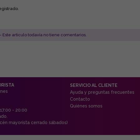
egistrado.
- Este articulo todavía no tiene comentarios.
ORISTA
SERVICIO AL CLIENTE
rnes
Ayuda y preguntas frecuentes
Contacto
Quiénes somos
 17:00 - 20:00
ado.
én mayorista cerrado sábados)