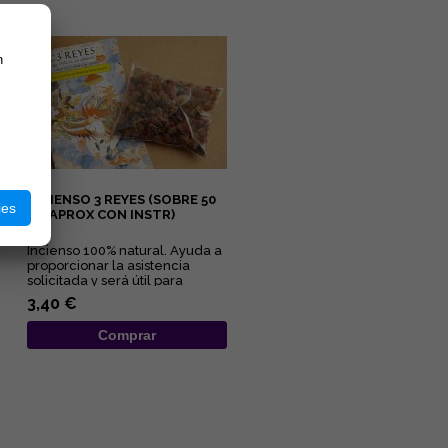
n
INCIENSO 3 REYES (SOBRE 50
ies
GR APROX CON INSTR)
Incienso 100% natural. Ayuda a
proporcionar la asistencia
solicitada y será útil para
resolver sus problemas e...
3,40 €
Comprar