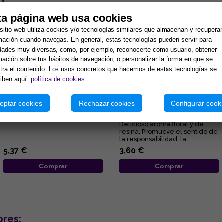
tos:
ta página web usa cookies
sitio web utiliza cookies y/o tecnologías similares que almacenan y recupera
mación cuando navegas. En general, estas tecnologías pueden servir para
idades muy diversas, como, por ejemplo, reconocerte como usuario, obtener
mación sobre tus hábitos de navegación, o personalizar la forma en que se
ra el contenido. Los usos concretos que hacemos de estas tecnologías se
iben aquí:
política de cookies
INCIENSO TAROT DE
INCIENSO ESTORAQUE
eptar cookies
Rechazar cookies
Configurar cook
MARSELLA (Nag Champa y
(SOBRE 50 GR APROX CON
Olíbano)
INSTR)
...
Delicioso aroma floral y de
resina. Promueve el sentido de
la responsabilidad, la
perseverancia y la lealtad. ...
5,37 €
3,60 €
Comprar
Comprar
ores: