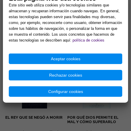
Este sitio web utiliza cookies y/o tecnologías similares que
almacenan y recuperan información cuando navegas. En general,
estas tecnologías pueden servir para finalidades muy diversas,
como, por ejemplo, reconocerte como usuario, obtener información
EL PODER DE TU MENTE
ALEGRÍA
sobre tus hábitos de navegación, o personalizar la forma en que
CÓSMICA Y SUS
se muestra el contenido. Los usos concretos que hacemos de
SORPRENDENTES LEYES
estas tecnologías se describen aquí:
política de cookies
La fe, la sanación, el contacto
Esta deliciosa colección de
con la mente cósmica, el
libritos en formato bolsillo te
coraje, la seguridad... Éstas son
acercará a los pensamientos
algunas de las quin...
de Elizabeth Clare Pro...
13,46 €
8,65 €
Aceptar cookies
Comprar
Comprar
Rechazar cookies
Configurar cookies
EL REY QUE SE NEGÓ A MORIR
POR QUÉ DIOS PERMITE EL
MAL Y CÓMO SUPERARLO