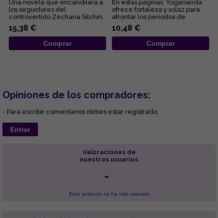
Una novela que encandilará a
En estas páginas, Yogananda
los seguidores del
ofrece fortaleza y solaz para
controvertido Zecharia Sitchin,
afrontar los periodos de
pues en ella combina sus
adversidad al esclarecer lo...
15,38 €
10,48 €
obses...
Comprar
Comprar
Opiniones de los compradores:
- Para escribir comentarios debes estar registrado.
Entrar
Valoraciones de
nuestros usuarios
-
Este producto no ha sido valorado