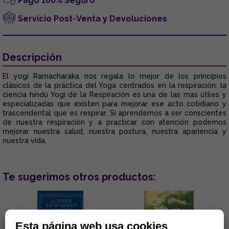
Pago 100% Seguro
Servicio Post-Venta y Devoluciones
Descripción
El yogi Ramacharaka nos regala lo mejor de los principios
clásicos de la práctica del Yoga centrados en la respiración: la
ciencia hindú Yogi de la Respiración es una de las mas útiles y
especializadas que existen para mejorar ese acto cotidiano y
trascendental que es respirar. Si aprendemos a ser conscientes
de nuestra respiración y a practicar con atención podemos
mejorar nuestra salud, nuestra postura, nuestra apariencia y
nuestra vida.
Te sugerimos otros productos:
Esta página web usa cookies