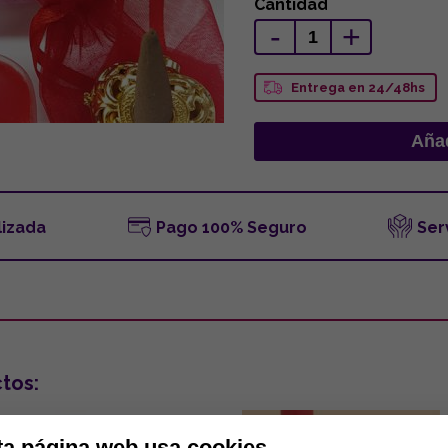
Cantidad
-
+
Entrega en 24/48hs
lizada
Pago 100% Seguro
Ser
tos:
ta página web usa cookies