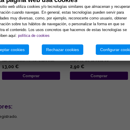
sitio web utiliza cookies y/o tecnologías similares que almacenan y recupera
mación cuando navegas. En general, estas tecnologías pueden servir para
idades muy diversas, como, por ejemplo, reconocerte como usuario, obtener
mación sobre tus hábitos de navegación, o personalizar la forma en que se
ra el contenido. Los usos concretos que hacemos de estas tecnologías se
iben aquí:
política de cookies
VELON DE LOS 7 CHAKRAS
PORTAVELAS METÁLICO Y
ESPECIAL (Para equilibrio
NEGRO PARA VELAS 2 CM
energético)
DIAMETRO
eptar cookies
Rechazar cookies
Configurar cook
Velon esotérico 15 x 6 cm. 3
Portavelas metálico y negro
días de combustión
para velas 2 cm. diámetro. El
aproximadamente. Especial
soporte de la vela es
para equilibrio interno y
representativo del
13,00 €
2,90 €
activación...
conocimient...
Comprar
Comprar
ores:
egistrado.