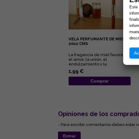
Este 
infor
final
infor
muest
descr
VELA PERFUMANTE DE MIEL,
20x2 CMS
Ac
La fragancia de miel favorece
el amor, la unión, el
endulzamiento y la
comunicación....
1,99 €
Comprar
Opiniones de los comprad
- Para escribir comentarios debes estar r
Entrar