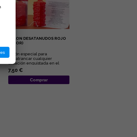
n
VELON DESATANUDOS ROJO
(AMOR)
ies
Velón especial para
desatrancar cualquier
situación enquistada en el
ámbito amoroso y sexual....
7,50 €
Comprar