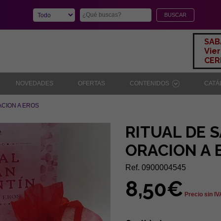
SAB
Vier
CERR
NOVEDADES
OFERTAS
CONTENIDOS
CAT
ACION A EROS
RITUAL DE 
ORACION A 
Ref. 0900004545
8,50€
Precio sin IV