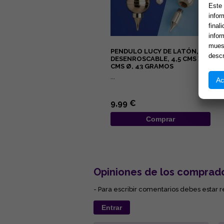
Este 
infor
final
infor
muest
PENDULO LUCY DE LATÓN,
descr
DESENROSCABLE, 4,5 CMS X 2
CMS Ø, 43 GRAMOS
...
Ac
9,99 €
Comprar
Opiniones de los comprad
- Para escribir comentarios debes estar r
Entrar