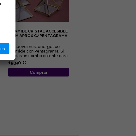
n
PIRAMIDE CRISTAL ACCESIBLE
13CM APROX C/PENTAGRAMA
Tu nuevo must energético:
ies
Pirámide con Pentagrama. Si
buscas un combo potente para
limpiar y proteger tu energ...
19,90 €
Comprar