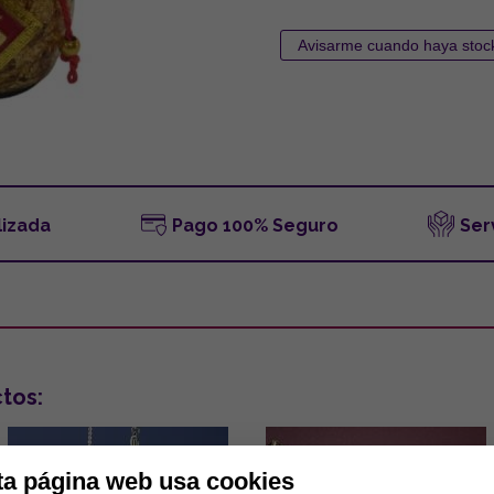
lizada
Pago 100% Seguro
Ser
tos:
ta página web usa cookies