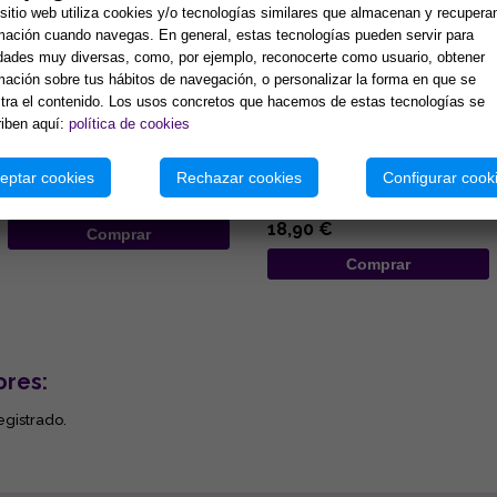
sitio web utiliza cookies y/o tecnologías similares que almacenan y recupera
mación cuando navegas. En general, estas tecnologías pueden servir para
idades muy diversas, como, por ejemplo, reconocerte como usuario, obtener
mación sobre tus hábitos de navegación, o personalizar la forma en que se
ra el contenido. Los usos concretos que hacemos de estas tecnologías se
PENDULO PIEDRA NEGRO
PIRAMIDE CRISTAL ACCESIBLE
iben aquí:
política de cookies
SIMBOLO "PENTAGRAMA", 4,2
10CM APROX C/PENTAGRAMA
CMS, 23 GRAMOS (Con
pentagrama protector)
El sentido concreto de este
Tu nuevo must energético:
eptar cookies
Rechazar cookies
Configurar cook
7,00 €
Pirámide con Pentagrama. Si
buscas un combo potente para
limpiar y proteger tu energ...
18,90 €
Comprar
Comprar
ores:
egistrado.