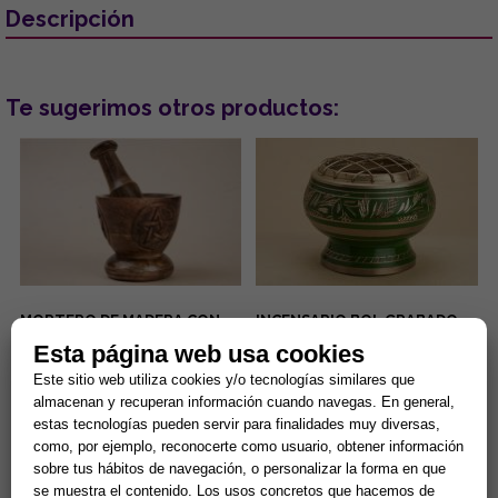
Descripción
Te sugerimos otros productos:
MORTERO DE MADERA CON
INCENSARIO BOL GRABADO
PENTAGRAMA 8 X 10 CM (150
COLOR VERDE 5.5X5 CMS
Esta página web usa cookies
GRMS)
El mortero de madera con
...
Este sitio web utiliza cookies y/o tecnologías similares que
pentagrama de 8 x 10 cm (150
almacenan y recuperan información cuando navegas. En general,
gramos) es una herramienta
estas tecnologías pueden servir para finalidades muy diversas,
esotérica para el uso en alta...
14,90 €
13,94 €
como, por ejemplo, reconocerte como usuario, obtener información
sobre tus hábitos de navegación, o personalizar la forma en que
Comprar
Comprar
se muestra el contenido. Los usos concretos que hacemos de