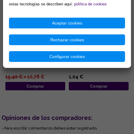
estas tecnologías se describen aquí:
política de cookies
Aceptar cookies
Rechazar cookies
INCENSARIO MADERA
INCENSARIOS DE MADERA 25,5
REDONDO 10X11CM
CM
Configurar cookies
...
...
15,40 € =
10,78 €
1,04 €
Comprar
Comprar
Opiniones de los compradores:
- Para escribir comentarios debes estar registrado.