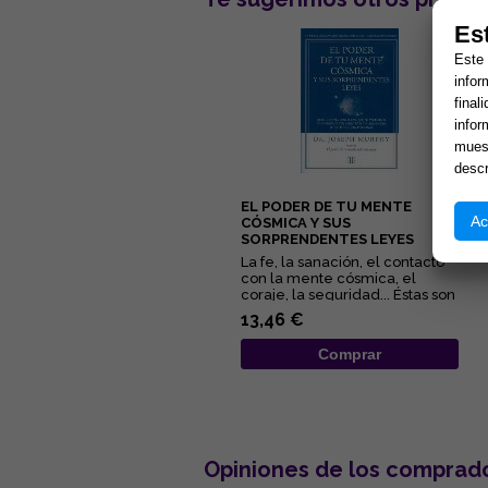
Es
Este 
infor
final
infor
muest
descr
EL PODER DE TU MENTE
Ac
CÓSMICA Y SUS
SORPRENDENTES LEYES
La fe, la sanación, el contacto
con la mente cósmica, el
coraje, la seguridad... Éstas son
algunas de las quin...
13,46 €
Comprar
Opiniones de los comprad