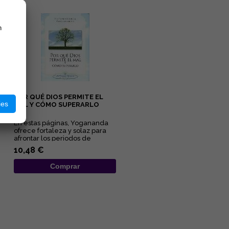
n
POR QUÉ DIOS PERMITE EL
ies
MAL Y CÓMO SUPERARLO
En estas páginas, Yogananda
ofrece fortaleza y solaz para
afrontar los periodos de
adversidad al esclarecer lo...
10,48 €
Comprar