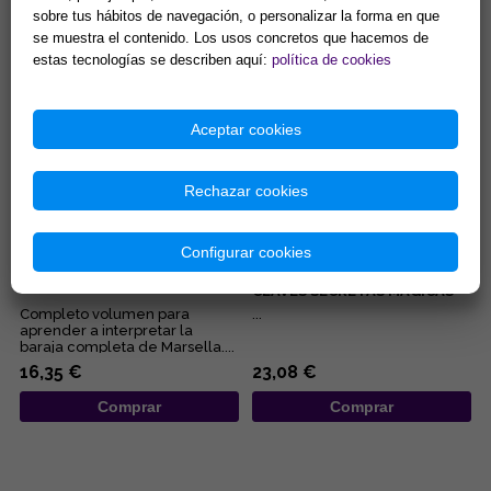
embarazo, de los negocios,
manuales para iniciarnos en las
sobre tus hábitos de navegación, o personalizar la forma en que
del pleito, de la salud... Éstas...
diferentes disciplinas
15,38 €
9,62 €
esotérica...
se muestra el contenido. Los usos concretos que hacemos de
estas tecnologías se describen aquí:
política de cookies
Comprar
Comprar
Aceptar cookies
Rechazar cookies
Configurar cookies
EL TAROT DE MARSELLA, AL
TAROT DE MARSELLA:
DESCUBIERTO
SIMBOLOGÍA DINÁMICA Y
CLAVES SECRETAS MÁGICAS
Completo volumen para
...
aprender a interpretar la
baraja completa de Marsella....
16,35 €
23,08 €
Comprar
Comprar