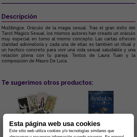
Descripción
Multilingüe. Oráculo de la magia sexual. Tras el gran éxito del
Tarot Mágico Sexual, los mismos autores han creado un oráculo
muy especial en torno al mismo concepto. Las cartas ofrecen
claridad adivinatoria y cada una de ellas es también un ritual y
un hechizo concreto para vivir una vida sexual saludable y una
relación plena con tu pareja. Textos de Laura Tuan y la
composición de Mauro De Luca.
Te sugerimos otros productos:
Esta página web usa cookies
Este sitio web utiliza cookies y/o tecnologías similares que
almacenan y recuperan información cuando navegas. En general,