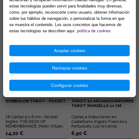
TAROT DE CARLOTYDES
SYMBOLON TAROT - The
estas tecnologías pueden servir para finalidades muy diversas,
deck of Remembrance
como, por ejemplo, reconocerte como usuario, obtener información
sobre tus hábitos de navegación, o personalizar la forma en que
78 cartas con instrucciones.
78 cartas, 12 x 8 cm. Esta
Medidas de las cartas: 6 x
cubierta llega a los recuerdos
se muestra el contenido. Los usos concretos que hacemos de
11cm....
del alma, de la astrología,
estas tecnologías se describen aquí:
política de cookies
ideas personales, y el s...
15,63 €
18,93 €
Comprar
Comprar
Aceptar cookies
Rechazar cookies
Configurar cookies
SYMBOLON TAROT - POCKET
TAROT 22 ARCANOS MAYORES
TAROT MARSELLA 11 CM
78 Cartas 9 x 6 cm. Versión
Cartas e instuciones en
inglés. THE DECK OF
Castellano, Inglés, Francés y
REMEMBRANCE. Peter Orban,
Portugués. Los Arcanos
Ingrid Zinnel and Thea Weller.
Mayores que ahora
14,20 €
6,90 €
This ...
presentamos est...