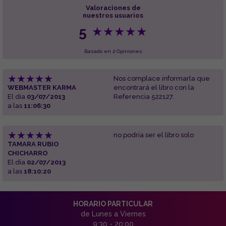
Valoraciones de
nuestros usuarios
5
★
★
★
★
★
Basado en 2 Opiniones
★
★
★
★
★
Nos complace informarla que
WEBMASTER KARMA
encontrará el libro con la
El dia
03/07/2013
Referencia 522127.
a las
11:06:30
★
★
★
★
★
no podria ser el libro solo
TAMARA RUBIO
CHICHARRO
El dia
02/07/2013
a las
18:10:20
HORARIO PARTICULAR
de Lunes a Viernes
9:30 - 20:00