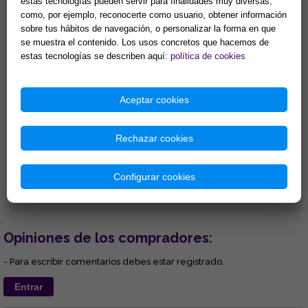
estas tecnologías pueden servir para finalidades muy diversas,
como, por ejemplo, reconocerte como usuario, obtener información
sobre tus hábitos de navegación, o personalizar la forma en que
se muestra el contenido. Los usos concretos que hacemos de
estas tecnologías se describen aquí:
política de cookies
EL TAROT DE MARSELLA, AL
TAROT DE MARSELLA:
DESCUBIERTO
SIMBOLOGÍA DINÁMICA Y
CLAVES SECRETAS MÁGICAS
Aceptar cookies
Completo volumen para
...
aprender a interpretar la
baraja completa de Marsella....
Rechazar cookies
16,35 €
23,08 €
Comprar
Comprar
Configurar cookies
Opiniones de los compradores:
- Para escribir comentarios debes estar registrado.
Entrar