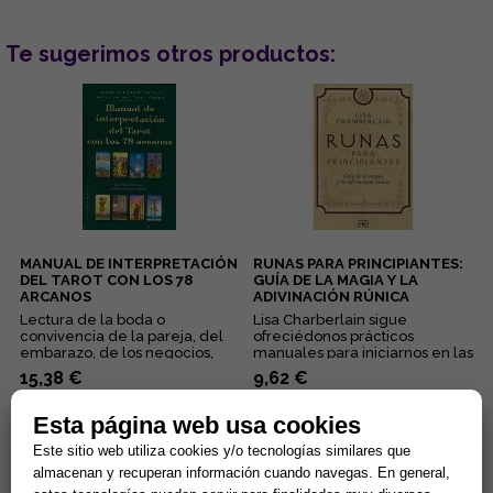
Te sugerimos otros productos:
MANUAL DE INTERPRETACIÓN
RUNAS PARA PRINCIPIANTES:
DEL TAROT CON LOS 78
GUÍA DE LA MAGIA Y LA
ARCANOS
ADIVINACIÓN RÚNICA
Lectura de la boda o
Lisa Charberlain sigue
convivencia de la pareja, del
ofreciédonos prácticos
embarazo, de los negocios,
manuales para iniciarnos en las
del pleito, de la salud... Éstas...
diferentes disciplinas
15,38 €
9,62 €
esotérica...
Comprar
Comprar
Esta página web usa cookies
Este sitio web utiliza cookies y/o tecnologías similares que
almacenan y recuperan información cuando navegas. En general,