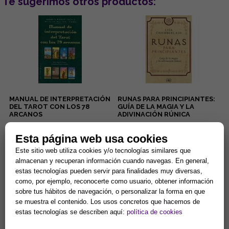
Te sugerimos otros productos:
MANUAL DE INTERPRETACIÓN
RUNAS PARA PRINCIPIANTES:
DEL TAROT CON LOS 78
GUÍA DE LA MAGIA Y LA
ARCANOS
ADIVINACIÓN RÚNICA
Lectura de la boda o
Lisa Charberlain sigue
convivencia de la pareja, del
ofreciédonos prácticos
Esta página web usa cookies
embarazo, de los negocios,
manuales para iniciarnos en las
del pleito, de la salud... Éstas...
diferentes disciplinas
Este sitio web utiliza cookies y/o tecnologías similares que
15,38 €
9,62 €
esotérica...
almacenan y recuperan información cuando navegas. En general,
Comprar
Comprar
estas tecnologías pueden servir para finalidades muy diversas,
como, por ejemplo, reconocerte como usuario, obtener información
sobre tus hábitos de navegación, o personalizar la forma en que
se muestra el contenido. Los usos concretos que hacemos de
estas tecnologías se describen aquí:
política de cookies