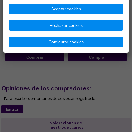
Aceptar cookies
EL TAROT DE MARSELLA, AL
TAROT DE MARSELLA:
DESCUBIERTO
SIMBOLOGÍA DINÁMICA Y
Rechazar cookies
CLAVES SECRETAS MÁGICAS
Completo volumen para
...
aprender a interpretar la
baraja completa de Marsella....
Configurar cookies
16,35 €
23,08 €
Comprar
Comprar
Opiniones de los compradores:
- Para escribir comentarios debes estar registrado.
Entrar
Valoraciones de
nuestros usuarios