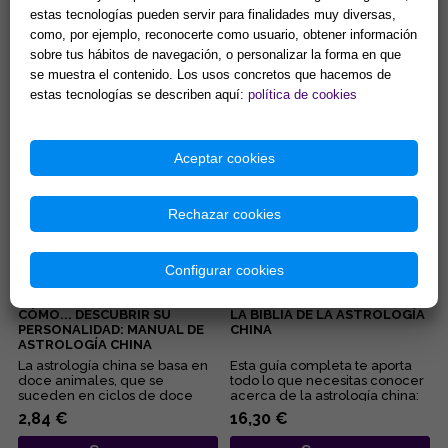
ASTROLOGÍA CHINA:
TU SIGNO ES BUEY
estas tecnologías pueden servir para finalidades muy diversas,
DESCIFRA EL ZODÍACO CHINO
PARA CONOCERTE Y VIVIR
como, por ejemplo, reconocerte como usuario, obtener información
MEJOR
...
Disciplinados y cordiales: ésas
sobre tus hábitos de navegación, o personalizar la forma en que
son dos de las características
se muestra el contenido. Los usos concretos que hacemos de
de las personas nacidas bajo el
estas tecnologías se describen aquí:
política de cookies
signo del Buey ...
21,11 €
2,84 €
Comprar
Comprar
Aceptar cookies
Rechazar cookies
Configurar cookies
CÓMO... DESCUBRIR SU
LA BIBLIA DE LA ASTROLOGÍA
PERSONALIDAD: MANUAL DE
CHINA
ASTROLOGÍA CHINA
La astrología china se basa en
Esta guía completa te aporta
doce animales, que se
todo lo que necesitas conocer
suceden en ciclos de doce
acerca de la astrología china:
años y marcan la personalidad
describe los doce an...
2,84 €
16,30 €
d...