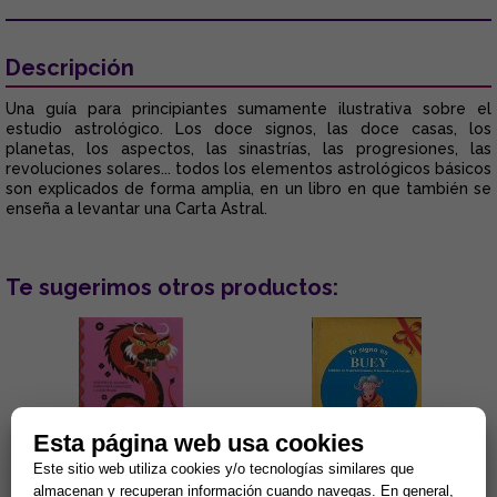
Descripción
Una guía para principiantes sumamente ilustrativa sobre el
estudio astrológico. Los doce signos, las doce casas, los
planetas, los aspectos, las sinastrías, las progresiones, las
revoluciones solares... todos los elementos astrológicos básicos
son explicados de forma amplia, en un libro en que también se
enseña a levantar una Carta Astral.
Te sugerimos otros productos:
Esta página web usa cookies
Este sitio web utiliza cookies y/o tecnologías similares que
almacenan y recuperan información cuando navegas. En general,