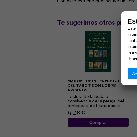
Con este estuche que incluye un libro g
Es
Te sugerimos otros produc
Este 
infor
final
infor
muest
descr
Ac
MANUAL DE INTERPRETACIÓN
DEL TAROT CON LOS 78
ARCANOS
Lectura de la boda o
convivencia de la pareja, del
embarazo, de los negocios,
del pleito, de la salud... Éstas...
15,38 €
Comprar