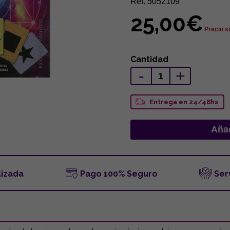
Ref. 5052109
25,00€
Precio s
Cantidad
-
+
Entrega en 24/48hs
lizada
Pago 100% Seguro
Ser