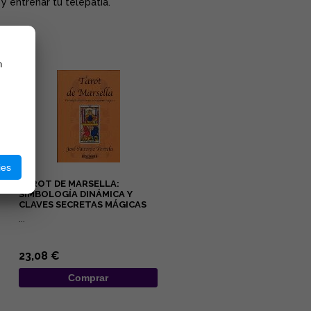
y entrenar tu telepatía.
n
ies
TAROT DE MARSELLA:
SIMBOLOGÍA DINÁMICA Y
CLAVES SECRETAS MÁGICAS
...
23,08 €
Comprar