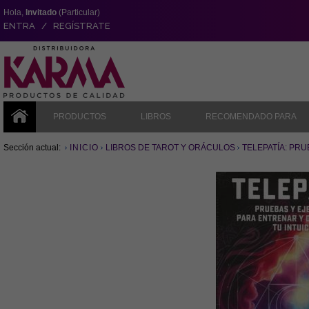
Hola,
Invitado
(Particular)
ENTRA / REGÍSTRATE
PRODUCTOS
LIBROS
RECOMENDADO PARA
Sección actual:
INICIO
LIBROS DE TAROT Y ORÁCULOS
TELEPATÍA: PRU