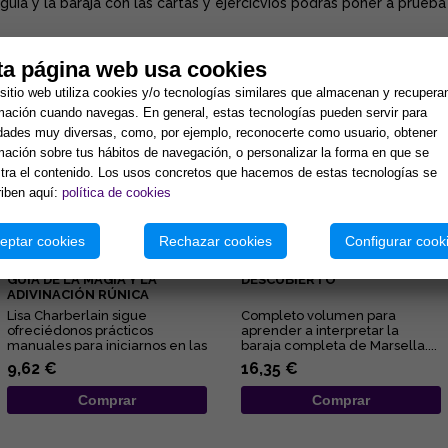
uía y la baraja con las cartas y ejercicvios podrás poner a prueba 
ta página web usa cookies
tos:
sitio web utiliza cookies y/o tecnologías similares que almacenan y recupera
mación cuando navegas. En general, estas tecnologías pueden servir para
idades muy diversas, como, por ejemplo, reconocerte como usuario, obtener
mación sobre tus hábitos de navegación, o personalizar la forma en que se
ra el contenido. Los usos concretos que hacemos de estas tecnologías se
iben aquí:
política de cookies
eptar cookies
Rechazar cookies
Configurar cook
RUNAS PARA PRINCIPIANTES:
EL TAROT DE MARSELLA, AL
GUÍA DE LA MAGIA Y LA
DESCUBIERTO
ADIVINACIÓN RÚNICA
Lisa Charberlain sigue
Completo volumen para
ofreciédonos prácticos
aprender a interpretar la
manuales para iniciarnos en las
baraja completa de Marsella....
diferentes disciplinas
9,62 €
16,35 €
esotérica...
Comprar
Comprar