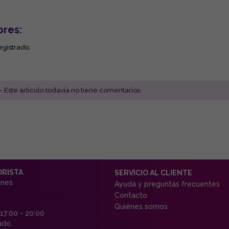
ores:
egistrado.
- Este articulo todavía no tiene comentarios.
ORISTA
SERVICIO AL CLIENTE
rnes
Ayuda y preguntas frecuentes
Contacto
Quiénes somos
 17:00 - 20:00
ado.