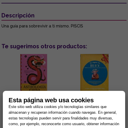
Descripción
Una guía para sobrevivir a ti mismo. PISCIS
Te sugerimos otros productos:
Esta página web usa cookies
ASTROLOGÍA CHINA:
TU SIGNO ES BUEY
DESCIFRA EL ZODÍACO CHINO
Este sitio web utiliza cookies y/o tecnologías similares que
PARA CONOCERTE Y VIVIR
almacenan y recuperan información cuando navegas. En general,
MEJOR
...
Disciplinados y cordiales: ésas
estas tecnologías pueden servir para finalidades muy diversas,
son dos de las características
de las personas nacidas bajo el
como, por ejemplo, reconocerte como usuario, obtener información