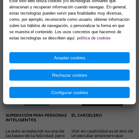
Este sitio web utiliza cookies y/o tecnologías similares que
almacenan y recuperan información cuando navegas. En general,
estas tecnologías pueden servir para finalidades muy diversas,
AUTODISEÑO PERSONAL
GUÍA PRÁCTICA PARA
como, por ejemplo, reconocerte como usuario, obtener información
ESTABLECER Y CONQUISTAR
sobre tus hábitos de navegación, o personalizar la forma en que
METAS EFECTIVAS
se muestra el contenido. Los usos concretos que hacemos de
Los conceptos de la ingeniería
Tus metas hablan de ti. No sólo
estas tecnologías se describen aquí:
política de cookies
tienen un gran campo de
de quien eres HOY, sino de la
aplicación en nuestro
persona que vas a elegir y
crecimiento personal. Al hablar
decidir SER, mañana. ...
18,27 €
16,35 €
d...
Aceptar cookies
Comprar
Comprar
Rechazar cookies
Configurar cookies
SUPERACIÓN PARA PERSONAS
EL CARCELERO
INTELIGENTES
La auto-aceptación es una de
Vivir en cautividad es el sino de
las bases de la felicidad, pero
un peculiar prisionero que