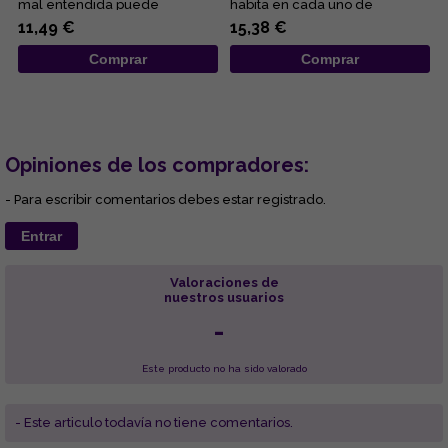
mal entendida puede
habita en cada uno de
llevarnos a un estado de apat...
nosotros. Tras los barrotes...
11,49 €
15,38 €
Comprar
Comprar
Opiniones de los compradores:
- Para escribir comentarios debes estar registrado.
Entrar
Valoraciones de
nuestros usuarios
-
Este producto no ha sido valorado
- Este articulo todavía no tiene comentarios.