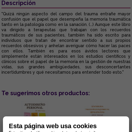
Descripción
"Quizá ningún aspecto del campo del trauma entrañe mayor
confusión que el papel que desempeña la memoria traumática
tanto en la patología como en la sanación. (...) Aunque este libro
va dirigido a terapeutas que trabajan con los recuerdos
traumáticos de sus pacientes, también ha sido escrito para
individuos que tratan de encontrar sentido a sus propios
recuerdos obsesivos y anhelan averiguar cómo hacer las paces
con ellos. También es para esos ávidos lectores que
simplemente están interesados en los estudios científicos y
clínicos sobre el papel de la memoria en la gestión de nuestras
vidas, sus grandes ambigüedades, sus desconcertantes
incertidumbres y qué necesitamos para entender todo esto."
Te sugerimos otros productos:
Esta página web usa cookies