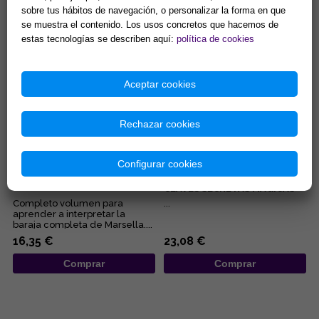
embarazo, de los negocios,
manuales para iniciarnos en las
sobre tus hábitos de navegación, o personalizar la forma en que
del pleito, de la salud... Éstas...
diferentes disciplinas
15,38 €
9,62 €
esotérica...
se muestra el contenido. Los usos concretos que hacemos de
estas tecnologías se describen aquí:
política de cookies
Comprar
Comprar
Aceptar cookies
Rechazar cookies
Configurar cookies
EL TAROT DE MARSELLA, AL
TAROT DE MARSELLA:
DESCUBIERTO
SIMBOLOGÍA DINÁMICA Y
CLAVES SECRETAS MÁGICAS
Completo volumen para
...
aprender a interpretar la
baraja completa de Marsella....
16,35 €
23,08 €
Comprar
Comprar