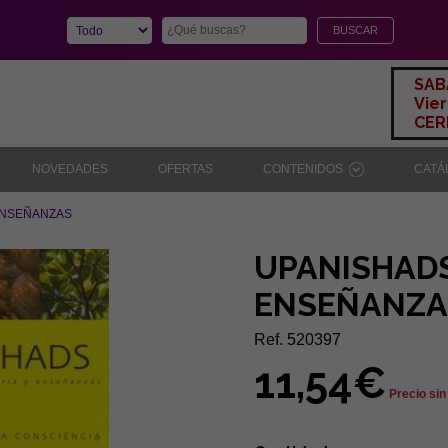
SAB
Vier
CERR
NOVEDADES
OFERTAS
CONTENIDOS
CAT
 ENSEÑANZAS
UPANISHADS
ENSEÑANZA
Ref. 520397
11,54€
Precio sin