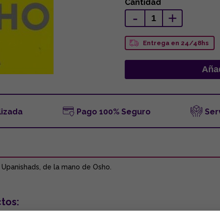
Cantidad
-
+
Entrega en 24/48hs
lizada
Pago 100% Seguro
Ser
s Upanishads, de la mano de Osho.
tos: