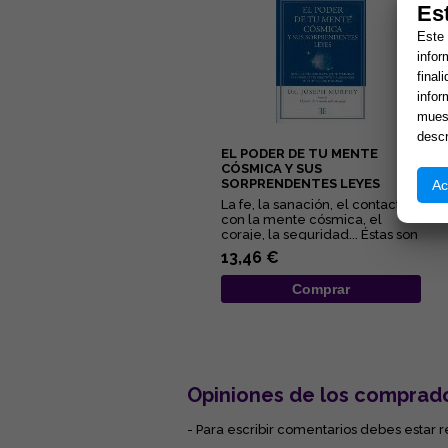
Es
Este 
infor
final
infor
muest
descr
EL PODER DE TU MENTE
CÓSMICA Y SUS
SORPRENDENTES LEYES
Ac
La fe, la sanación, el contacto
con la mente cósmica, el
coraje, la seguridad... Éstas son
algunas de las quin...
13,46 €
Comprar
Opiniones de los comprad
- Para escribir comentarios debes estar r