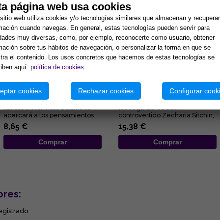
ta página web usa cookies
sitio web utiliza cookies y/o tecnologías similares que almacenan y recupera
mación cuando navegas. En general, estas tecnologías pueden servir para
idades muy diversas, como, por ejemplo, reconocerte como usuario, obtener
mación sobre tus hábitos de navegación, o personalizar la forma en que se
ra el contenido. Los usos concretos que hacemos de estas tecnologías se
iben aquí:
política de cookies
ALEGRÍA
EL REY QUE SE NEGÓ A MORIR
eptar cookies
Rechazar cookies
Configurar cook
Esta deliciosa colección de
Una novela que encandilará a
libritos en formato bolsillo te
los seguidores del
acercará a los pensamientos
controvertido Zecharia Sitchin,
de Elizabeth Clare Pro...
pues en ella combina sus
8,65 €
15,38 €
obses...
Comprar
Comprar
ores:
egistrado.