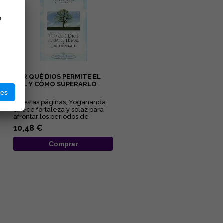
n
POR QUÉ DIOS PERMITE EL
MAL Y CÓMO SUPERARLO
ies
En estas páginas, Yogananda
ofrece fortaleza y solaz para
afrontar los periodos de
adversidad al esclarecer lo...
10,48 €
Comprar