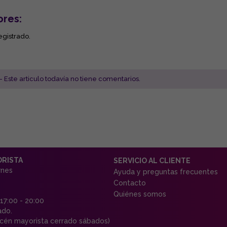
ores:
egistrado.
- Este articulo todavía no tiene comentarios.
ORISTA
SERVICIO AL CLIENTE
rnes
Ayuda y preguntas frecuentes
Contacto
Quiénes somos
 17:00 - 20:00
ado.
én mayorista cerrado sábados)