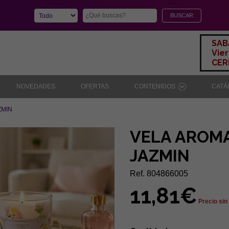
SAB
Vier
CERR
NOVEDADES
OFERTAS
CONTENIDOS
CAT
ZMIN
VELA AROMA
JAZMIN
Ref. 804866005
11,81€
Precio sin