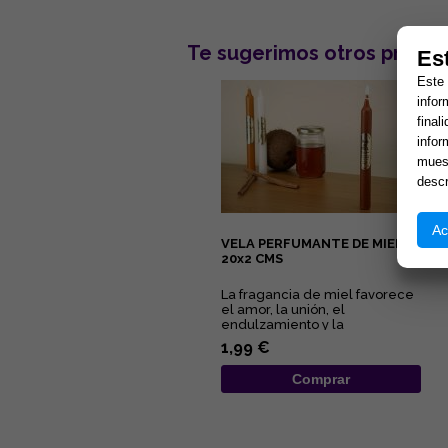
Te sugerimos otros produc
Es
Este 
infor
final
infor
muest
descr
Ac
VELA PERFUMANTE DE MIEL,
20x2 CMS
La fragancia de miel favorece
el amor, la unión, el
endulzamiento y la
comunicación....
1,99 €
Comprar