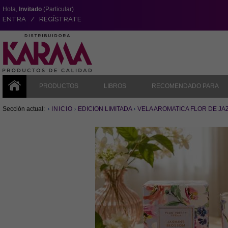
Hola,
Invitado
(Particular)
ENTRA / REGÍSTRATE
PRODUCTOS
LIBROS
RECOMENDADO PARA
Sección actual:
INICIO
EDICION LIMITADA
VELA AROMATICA FLOR DE JA