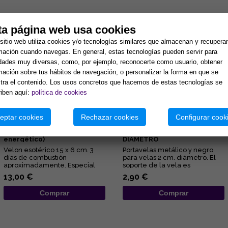
tos:
ta página web usa cookies
sitio web utiliza cookies y/o tecnologías similares que almacenan y recupera
mación cuando navegas. En general, estas tecnologías pueden servir para
idades muy diversas, como, por ejemplo, reconocerte como usuario, obtener
mación sobre tus hábitos de navegación, o personalizar la forma en que se
ra el contenido. Los usos concretos que hacemos de estas tecnologías se
iben aquí:
política de cookies
eptar cookies
Rechazar cookies
Configurar cook
VELON DE LOS 7 CHAKRAS
PORTAVELAS METÁLICO Y
ESPECIAL (Para equilibrio
NEGRO PARA VELAS 2 CM
energético)
DIAMETRO
Velon esotérico 15 x 6 cm. 3
Portavelas metálico y negro
días de combustión
para velas 2 cm. diámetro. El
aproximadamente. Especial
soporte de la vela es
para equilibrio interno y
representativo del
13,00 €
2,90 €
activación...
conocimient...
Comprar
Comprar