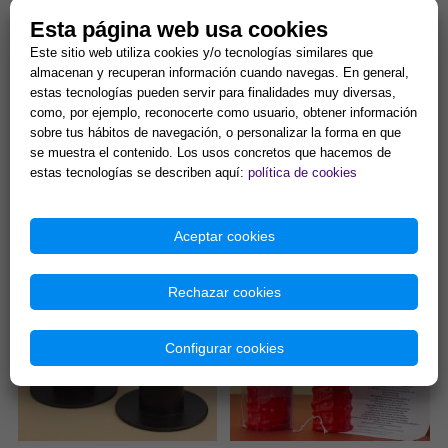
Esta página web usa cookies
Este sitio web utiliza cookies y/o tecnologías similares que
almacenan y recuperan información cuando navegas. En general,
estas tecnologías pueden servir para finalidades muy diversas,
como, por ejemplo, reconocerte como usuario, obtener información
sobre tus hábitos de navegación, o personalizar la forma en que
se muestra el contenido. Los usos concretos que hacemos de
VELA PERFUMANTE DE MIEL,
VELON DE LOS 7 CHAKRAS
estas tecnologías se describen aquí:
política de cookies
20x2 CMS
ESPECIAL (Para equilibrio
energético)
La fragancia de miel favorece
Velon esotérico 15 x 6 cm. 3
el amor, la unión, el
días de combustión
Aceptar cookies
endulzamiento y la
aproximadamente. Especial
comunicación....
para equilibrio interno y
1,99 €
13,00 €
activación...
Rechazar cookies
Comprar
Comprar
Configurar cookies