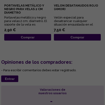
PORTAVELAS METÁLICO Y
VELON DESATANUDOS ROJO
NEGRO PARA VELAS 2 CM
(AMOR)
DIAMETRO
Portavelas metálico y negro
Velón especial para
para velas 2 cm. diámetro. El
desatrancar cualquier
soporte de la vela es
situación enquistada en el
representativo del
ámbito amoroso y sexual....
2,90 €
7,50 €
conocimient...
Comprar
Comprar
Opiniones de los compradores:
- Para escribir comentarios debes estar registrado.
Entrar
Valoraciones de
nuestros usuarios
-