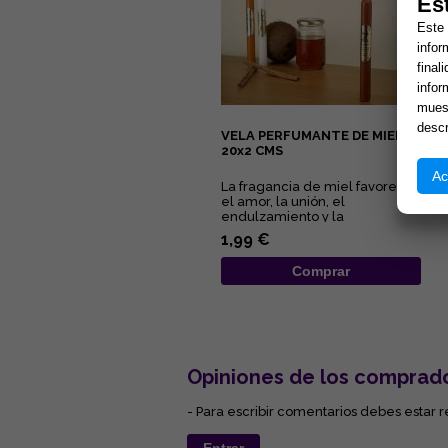
Es
Este 
infor
final
infor
muest
descr
VELA PERFUMANTE DE MIEL,
20x2 CMS
Ac
La fragancia de miel favorece
el amor, la unión, el
endulzamiento y la
comunicación....
1,99 €
Comprar
Opiniones de los comprad
- Para escribir comentarios debes estar r