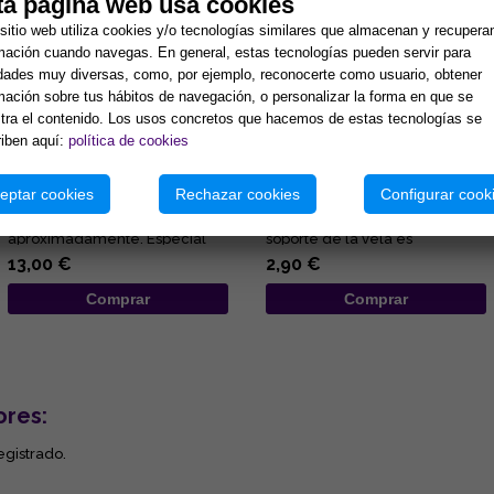
ta página web usa cookies
sitio web utiliza cookies y/o tecnologías similares que almacenan y recupera
mación cuando navegas. En general, estas tecnologías pueden servir para
idades muy diversas, como, por ejemplo, reconocerte como usuario, obtener
mación sobre tus hábitos de navegación, o personalizar la forma en que se
ra el contenido. Los usos concretos que hacemos de estas tecnologías se
iben aquí:
política de cookies
VELON DE LOS 7 CHAKRAS
PORTAVELAS METÁLICO Y
ESPECIAL (Para equilibrio
NEGRO PARA VELAS 2 CM
energético)
DIAMETRO
eptar cookies
Rechazar cookies
Configurar cook
Velon esotérico 15 x 6 cm. 3
Portavelas metálico y negro
días de combustión
para velas 2 cm. diámetro. El
aproximadamente. Especial
soporte de la vela es
para equilibrio interno y
representativo del
13,00 €
2,90 €
activación...
conocimient...
Comprar
Comprar
ores:
egistrado.