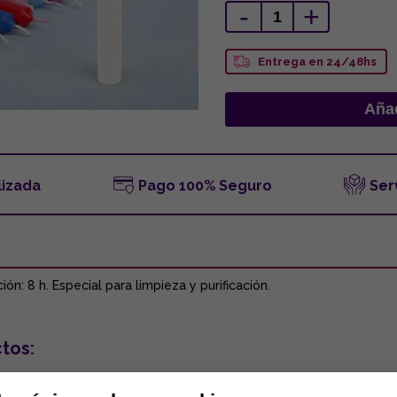
-
+
Entrega en 24/48hs
lizada
Pago 100% Seguro
Ser
n: 8 h. Especial para limpieza y purificación.
tos: