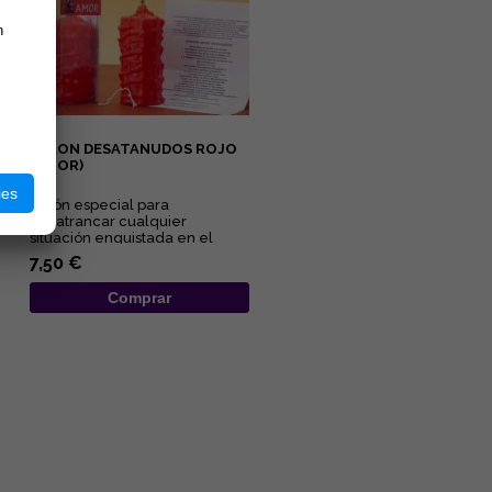
n
VELON DESATANUDOS ROJO
(AMOR)
ies
Velón especial para
desatrancar cualquier
situación enquistada en el
ámbito amoroso y sexual....
7,50 €
Comprar