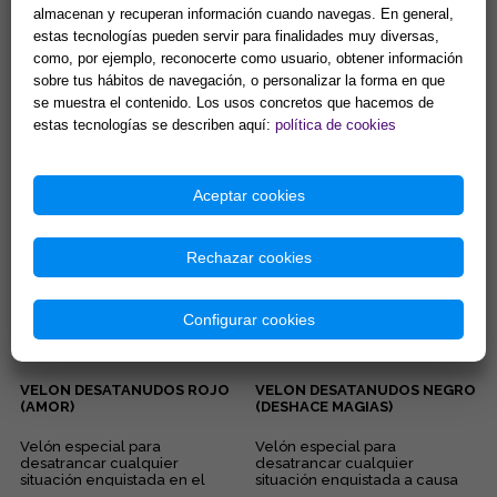
almacenan y recuperan información cuando navegas. En general,
estas tecnologías pueden servir para finalidades muy diversas,
VELON DE LOS 7 CHAKRAS
PORTAVELAS METÁLICO Y
como, por ejemplo, reconocerte como usuario, obtener información
ESPECIAL (Para equilibrio
NEGRO PARA VELAS 2 CM
energético)
DIAMETRO
sobre tus hábitos de navegación, o personalizar la forma en que
Velon esotérico 15 x 6 cm. 3
Portavelas metálico y negro
se muestra el contenido. Los usos concretos que hacemos de
días de combustión
para velas 2 cm. diámetro. El
estas tecnologías se describen aquí:
política de cookies
aproximadamente. Especial
soporte de la vela es
para equilibrio interno y
representativo del
13,00 €
2,90 €
activación...
conocimient...
Comprar
Comprar
Aceptar cookies
Rechazar cookies
Configurar cookies
VELON DESATANUDOS ROJO
VELON DESATANUDOS NEGRO
(AMOR)
(DESHACE MAGIAS)
Velón especial para
Velón especial para
desatrancar cualquier
desatrancar cualquier
situación enquistada en el
situación enquistada a causa
ámbito amoroso y sexual....
de maleficios y malas artes....