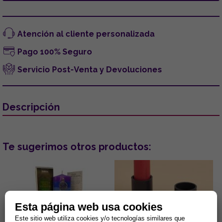
Atención al cliente personalizada
Pago 100% Seguro
Servicio Post-Venta y Devoluciones
Descripción
Te sugerimos otros productos:
Esta página web usa cookies
Este sitio web utiliza cookies y/o tecnologías similares que