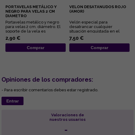
PORTAVELAS METÁLICO Y
VELON DESATANUDOS ROJO
NEGRO PARA VELAS 2 CM
(AMOR)
DIAMETRO
Portavelas metálico y negro
Velón especial para
para velas 2 cm. diámetro. El
desatrancar cualquier
soporte de la vela es
situación enquistada en el
representativo del
ámbito amoroso y sexual....
2,90 €
7,50 €
conocimient...
Comprar
Comprar
Opiniones de los compradores:
- Para escribir comentarios debes estar registrado.
Entrar
Valoraciones de
nuestros usuarios
-