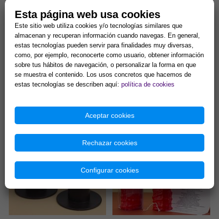
Esta página web usa cookies
Este sitio web utiliza cookies y/o tecnologías similares que
almacenan y recuperan información cuando navegas. En general,
estas tecnologías pueden servir para finalidades muy diversas,
como, por ejemplo, reconocerte como usuario, obtener información
sobre tus hábitos de navegación, o personalizar la forma en que
se muestra el contenido. Los usos concretos que hacemos de
VELA PERFUMANTE DE MIEL,
VELON DE LOS 7 CHAKRAS
estas tecnologías se describen aquí:
política de cookies
20x2 CMS
ESPECIAL (Para equilibrio
energético)
La fragancia de miel favorece
Velon esotérico 15 x 6 cm. 3
el amor, la unión, el
días de combustión
Aceptar cookies
endulzamiento y la
aproximadamente. Especial
comunicación....
para equilibrio interno y
1,99 €
13,00 €
activación...
Rechazar cookies
Comprar
Comprar
Configurar cookies