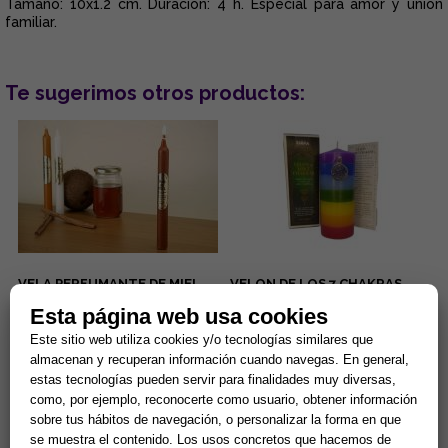
Tamaño: 10x1.2 cm. Duración: 4 h. Especial para amor y unión
familiar.
Te sugerimos otros productos:
VELA PERFUMANTE DE MIEL,
VELON DE LOS 7 CHAKRAS
20x2 CMS
ESPECIAL (Para equilibrio
Esta página web usa cookies
energético)
La fragancia de miel favorece
Velon esotérico 15 x 6 cm. 3
Este sitio web utiliza cookies y/o tecnologías similares que
el amor, la unión, el
días de combustión
almacenan y recuperan información cuando navegas. En general,
endulzamiento y la
aproximadamente. Especial
estas tecnologías pueden servir para finalidades muy diversas,
comunicación....
para equilibrio interno y
1,99 €
13,00 €
activación...
como, por ejemplo, reconocerte como usuario, obtener información
Comprar
Comprar
sobre tus hábitos de navegación, o personalizar la forma en que
se muestra el contenido. Los usos concretos que hacemos de