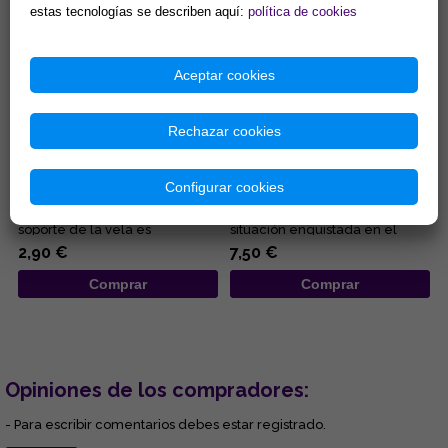
estas tecnologías se describen aquí:
política de cookies
Aceptar cookies
Rechazar cookies
PORTAVELAS METÁLICO Y
VELON DESATANUDOS ROJO
NEGRO PARA VELAS 2 CM
(AMOR)
DIAMETRO
Configurar cookies
Portavelas metálico y negro
Velón especial para
para velas 2 cm. diámetro. El
desatrancar cualquier
soporte de la vela es
situación enquistada en el
representativo del
ámbito amoroso y sexual....
2,90 €
7,50 €
conocimient...
Comprar
Comprar
Opiniones de los compradores:
- Para escribir comentarios debes estar registrado.