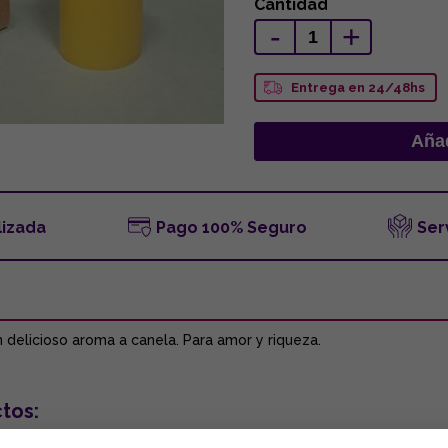
Cantidad
-
+
Entrega en 24/48hs
lizada
Pago 100% Seguro
Ser
 delicioso aroma a canela. Para amor y riqueza.
tos: