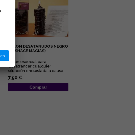
n
VELON DESATANUDOS NEGRO
(DESHACE MAGIAS)
ies
Velón especial para
desatrancar cualquier
situación enquistada a causa
de maleficios y malas artes....
7,50 €
Comprar