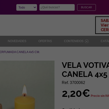
SAB
Vier
CERR
NOVEDADES
OFERTAS
CONTENIDOS
CAT
PERFUMADA CANELA 4x5 CM.
VELA VOTIV
CANELA 4x5
Ref. 3700062
2,20€
Precio sin IV