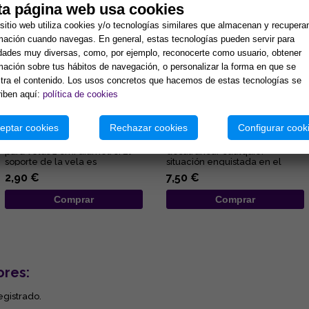
ta página web usa cookies
sitio web utiliza cookies y/o tecnologías similares que almacenan y recupera
mación cuando navegas. En general, estas tecnologías pueden servir para
idades muy diversas, como, por ejemplo, reconocerte como usuario, obtener
mación sobre tus hábitos de navegación, o personalizar la forma en que se
ra el contenido. Los usos concretos que hacemos de estas tecnologías se
iben aquí:
política de cookies
PORTAVELAS METÁLICO Y
VELON DESATANUDOS ROJO
NEGRO PARA VELAS 2 CM
(AMOR)
DIAMETRO
eptar cookies
Rechazar cookies
Configurar cook
Portavelas metálico y negro
Velón especial para
para velas 2 cm. diámetro. El
desatrancar cualquier
soporte de la vela es
situación enquistada en el
representativo del
ámbito amoroso y sexual....
2,90 €
7,50 €
conocimient...
Comprar
Comprar
ores:
egistrado.