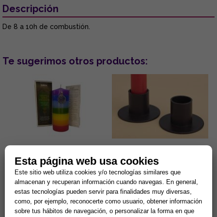
Descripción
De 8 a 10h de combustión.
Te sugerimos otros productos:
VELON DE LOS 7 CHAKRAS
PORTAVELAS METÁLICO Y
Esta página web usa cookies
ESPECIAL (Para equilibrio
NEGRO PARA VELAS 2 CM
energético)
DIAMETRO
Este sitio web utiliza cookies y/o tecnologías similares que
Velon esotérico 15 x 6 cm. 3
Portavelas metálico y negro
almacenan y recuperan información cuando navegas. En general,
días de combustión
para velas 2 cm. diámetro. El
estas tecnologías pueden servir para finalidades muy diversas,
aproximadamente. Especial
soporte de la vela es
para equilibrio interno y
representativo del
como, por ejemplo, reconocerte como usuario, obtener información
13,00 €
2,90 €
activación...
conocimient...
sobre tus hábitos de navegación, o personalizar la forma en que