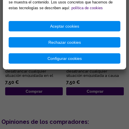
Comprar
Comprar
se muestra el contenido. Los usos concretos que hacemos de
estas tecnologías se describen aquí:
política de cookies
Aceptar cookies
Rechazar cookies
VELON DESATANUDOS ROJO
VELON DESATANUDOS NEGRO
(AMOR)
(DESHACE MAGIAS)
Configurar cookies
Velón especial para
Velón especial para
desatrancar cualquier
desatrancar cualquier
situación enquistada en el
situación enquistada a causa
ámbito amoroso y sexual....
de maleficios y malas artes....
7,50 €
7,50 €
Comprar
Comprar
Opiniones de los compradores: