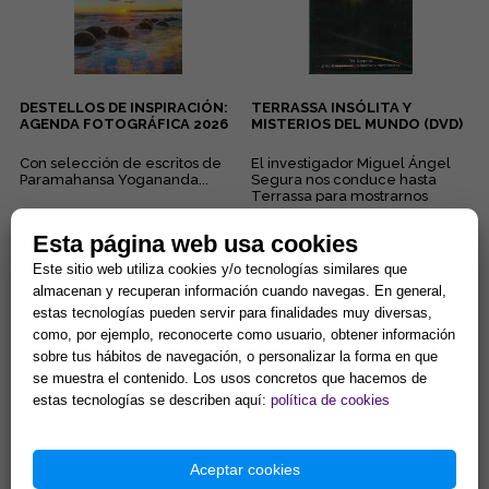
DESTELLOS DE INSPIRACIÓN:
TERRASSA INSÓLITA Y
AGENDA FOTOGRÁFICA 2026
MISTERIOS DEL MUNDO (DVD)
Con selección de escritos de
El investigador Miguel Ángel
Paramahansa Yogananda...
Segura nos conduce hasta
Terrassa para mostrarnos
algunos de sus puntos más
15,34 €
3,81 €
inqui...
Esta página web usa cookies
Comprar
Comprar
Este sitio web utiliza cookies y/o tecnologías similares que
almacenan y recuperan información cuando navegas. En general,
estas tecnologías pueden servir para finalidades muy diversas,
como, por ejemplo, reconocerte como usuario, obtener información
sobre tus hábitos de navegación, o personalizar la forma en que
se muestra el contenido. Los usos concretos que hacemos de
estas tecnologías se describen aquí:
política de cookies
FILM PP 19X66
TRANSPARENTE
Aceptar cookies