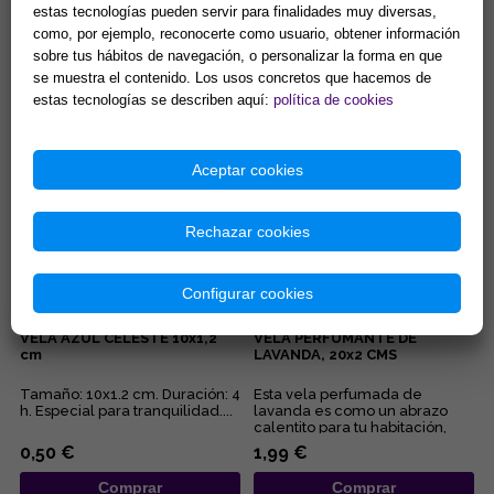
20x2 CMS
NEGRO PARA VELAS 2 CM
estas tecnologías pueden servir para finalidades muy diversas,
DIAMETRO
como, por ejemplo, reconocerte como usuario, obtener información
La fragancia de miel favorece
Portavelas metálico y negro
sobre tus hábitos de navegación, o personalizar la forma en que
el amor, la unión, el
para velas 2 cm. diámetro. El
se muestra el contenido. Los usos concretos que hacemos de
endulzamiento y la
soporte de la vela es
comunicación....
representativo del
estas tecnologías se describen aquí:
política de cookies
1,99 €
2,90 €
conocimient...
Comprar
Comprar
Aceptar cookies
Rechazar cookies
Configurar cookies
VELA AZUL CELESTE 10x1,2
VELA PERFUMANTE DE
cm
LAVANDA, 20x2 CMS
Tamaño: 10x1.2 cm. Duración: 4
Esta vela perfumada de
h. Especial para tranquilidad....
lavanda es como un abrazo
calentito para tu habitación,
perfecto para desconectar y
0,50 €
1,99 €
rel...
Comprar
Comprar