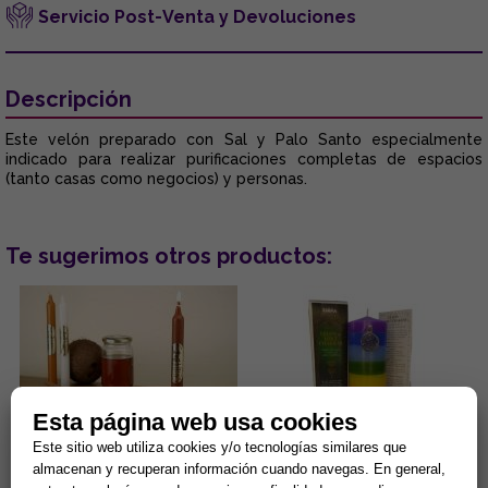
Servicio Post-Venta y Devoluciones
Descripción
Este velón preparado con Sal y Palo Santo especialmente
indicado para realizar purificaciones completas de espacios
(tanto casas como negocios) y personas.
Te sugerimos otros productos:
Esta página web usa cookies
Este sitio web utiliza cookies y/o tecnologías similares que
VELA PERFUMANTE DE MIEL,
VELON DE LOS 7 CHAKRAS
almacenan y recuperan información cuando navegas. En general,
20x2 CMS
ESPECIAL (Para equilibrio