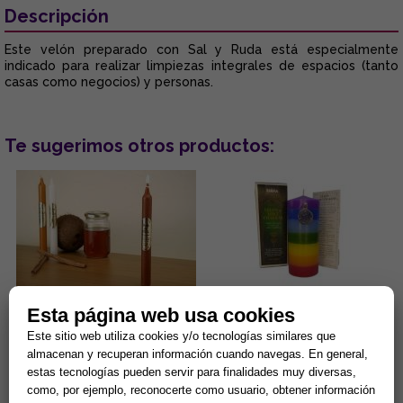
Descripción
Este velón preparado con Sal y Ruda está especialmente
indicado para realizar limpiezas integrales de espacios (tanto
casas como negocios) y personas.
Te sugerimos otros productos:
Esta página web usa cookies
VELA PERFUMANTE DE MIEL,
VELON DE LOS 7 CHAKRAS
20x2 CMS
ESPECIAL (Para equilibrio
Este sitio web utiliza cookies y/o tecnologías similares que
energético)
almacenan y recuperan información cuando navegas. En general,
La fragancia de miel favorece
Velon esotérico 15 x 6 cm. 3
estas tecnologías pueden servir para finalidades muy diversas,
el amor, la unión, el
días de combustión
endulzamiento y la
aproximadamente. Especial
como, por ejemplo, reconocerte como usuario, obtener información