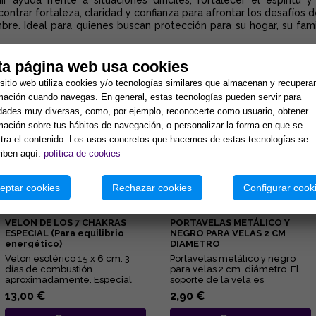
r ayuda frente a situaciones difíciles, fortalecer el espíritu y
ontrar fortaleza, claridad y confianza para afrontar los desafíos
re. Ideal para quienes buscan protección para su hogar, su fami
ta página web usa cookies
sitio web utiliza cookies y/o tecnologías similares que almacenan y recupera
tos:
mación cuando navegas. En general, estas tecnologías pueden servir para
idades muy diversas, como, por ejemplo, reconocerte como usuario, obtener
mación sobre tus hábitos de navegación, o personalizar la forma en que se
ra el contenido. Los usos concretos que hacemos de estas tecnologías se
iben aquí:
política de cookies
eptar cookies
Rechazar cookies
Configurar cook
VELON DE LOS 7 CHAKRAS
PORTAVELAS METÁLICO Y
ESPECIAL (Para equilibrio
NEGRO PARA VELAS 2 CM
energético)
DIAMETRO
Velon esotérico 15 x 6 cm. 3
Portavelas metálico y negro
días de combustión
para velas 2 cm. diámetro. El
aproximadamente. Especial
soporte de la vela es
para equilibrio interno y
representativo del
13,00 €
2,90 €
activación...
conocimient...