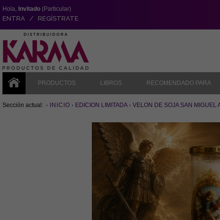
Hola,
Invitado
(Particular)
ENTRA / REGÍSTRATE
PRODUCTOS
LIBROS
RECOMENDADO PARA
Sección actual:
INICIO
EDICION LIMITADA
VELON DE SOJA SAN MIGUEL A