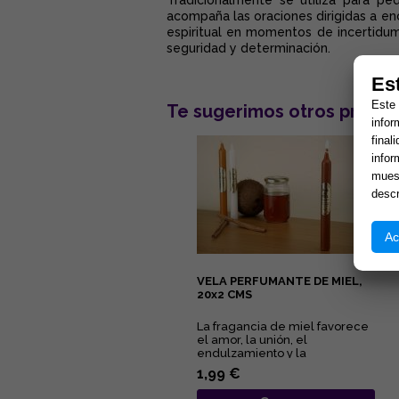
Tradicionalmente se utiliza para pedi
acompaña las oraciones dirigidas a enc
espiritual en momentos de incertidumb
seguridad y determinación.
Es
Este 
Te sugerimos otros produc
infor
final
infor
muest
descr
Ac
VELA PERFUMANTE DE MIEL,
20x2 CMS
La fragancia de miel favorece
el amor, la unión, el
endulzamiento y la
comunicación....
1,99 €