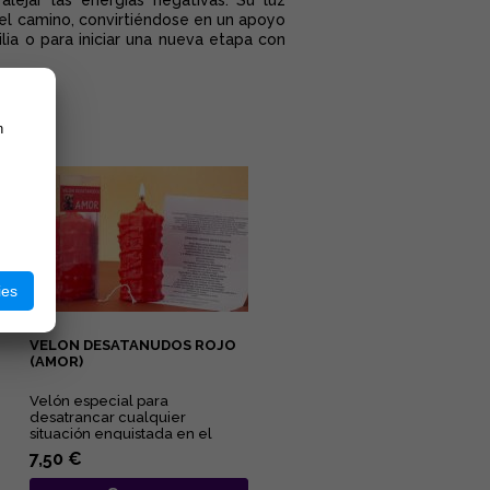
 alejar las energías negativas. Su luz
 del camino, convirtiéndose en un apoyo
lia o para iniciar una nueva etapa con
n
ies
VELON DESATANUDOS ROJO
(AMOR)
Velón especial para
desatrancar cualquier
situación enquistada en el
ámbito amoroso y sexual....
7,50 €