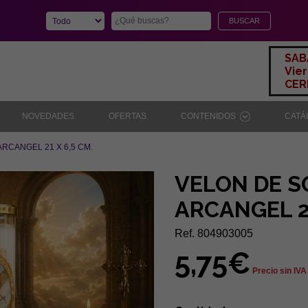
SAB
Vier
CERR
NOVEDADES
OFERTAS
CONTENIDOS
CAT
RCANGEL 21 X 6,5 CM.
VELON DE S
ARCANGEL 21
Ref. 804903005
5,75€
Precio sin IVA