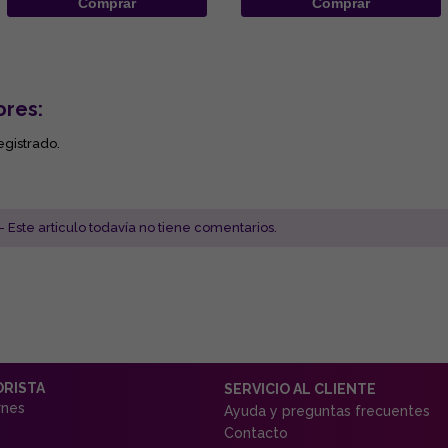
Comprar
Comprar
ores:
egistrado.
- Este articulo todavía no tiene comentarios.
ORISTA
SERVICIO AL CLIENTE
rnes
Ayuda y preguntas frecuentes
Contacto