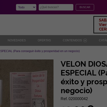
SAB
Vier
CERR
NOVEDADES
OFERTAS
CONTENIDOS
CAT
CIAL (Para conseguir éxito y prosperidad en un negocio)
VELON DIO
ESPECIAL (P
éxito y pros
negocio)
Ref. 020000042