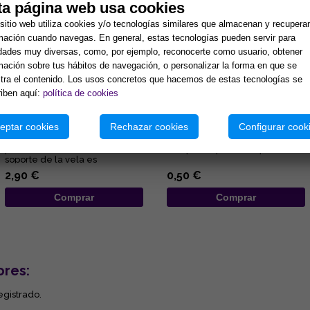
ta página web usa cookies
sitio web utiliza cookies y/o tecnologías similares que almacenan y recupera
mación cuando navegas. En general, estas tecnologías pueden servir para
idades muy diversas, como, por ejemplo, reconocerte como usuario, obtener
mación sobre tus hábitos de navegación, o personalizar la forma en que se
ra el contenido. Los usos concretos que hacemos de estas tecnologías se
iben aquí:
política de cookies
PORTAVELAS METÁLICO Y
VELA AZUL CELESTE 10x1,2
NEGRO PARA VELAS 2 CM
cm
DIAMETRO
eptar cookies
Rechazar cookies
Configurar cook
Portavelas metálico y negro
Tamaño: 10x1.2 cm. Duración: 4
para velas 2 cm. diámetro. El
h. Especial para tranquilidad....
soporte de la vela es
representativo del
2,90 €
0,50 €
conocimient...
Comprar
Comprar
ores:
egistrado.