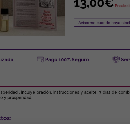
13,00€
Precio si
lizada
Pago 100% Seguro
Ser
speridad . Incluye oración, instrucciones y aceite. 3 días de com
to y prosperidad.
tos: