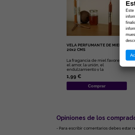
Es
Este 
infor
final
infor
muest
descr
VELA PERFUMANTE DE MIEL,
20x2 CMS
Ac
La fragancia de miel favorece
el amor, la unión, el
endulzamiento y la
comunicación....
1,99 €
Comprar
Opiniones de los comprad
- Para escribir comentarios debes estar r