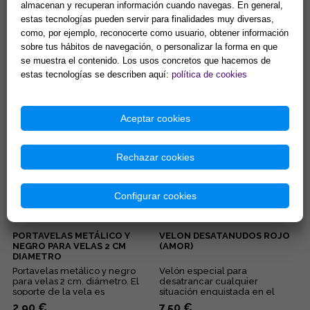
almacenan y recuperan información cuando navegas. En general,
estas tecnologías pueden servir para finalidades muy diversas,
VELA PERFUMANTE DE MIEL,
VELON DE LOS 7 CHAKRAS
20x2 CMS
ESPECIAL (Para equilibrio
como, por ejemplo, reconocerte como usuario, obtener información
energético)
sobre tus hábitos de navegación, o personalizar la forma en que
La fragancia de miel favorece
Velon esotérico 15 x 6 cm. 3
se muestra el contenido. Los usos concretos que hacemos de
el amor, la unión, el
días de combustión
estas tecnologías se describen aquí:
política de cookies
endulzamiento y la
aproximadamente. Especial
comunicación....
para equilibrio interno y
1,99 €
13,00 €
activación...
Comprar
Comprar
Aceptar cookies
Rechazar cookies
Configurar cookies
PORTAVELAS METÁLICO Y
VELON DESATANUDOS ROJO
NEGRO PARA VELAS 2 CM
(AMOR)
DIAMETRO
Portavelas metálico y negro
Velón especial para
para velas 2 cm. diámetro. El
desatrancar cualquier
soporte de la vela es
situación enquistada en el
representativo del
ámbito amoroso y sexual....
2,90 €
7,50 €