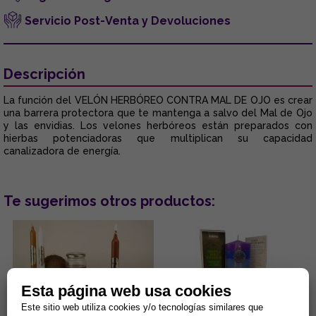
Servicio Post-Venta y Devoluciones
Descripción
La función del VELÓN HERBÓREO CONTRA MAL DE OJO es crear
una barrera protectora que te mantenga a salvo del Mal de Ojo
y las envidias. Los velones herbóreos están preparados con
hierbas potenciadoras que multiplican su capacidad
canalizadora de energía.
Te sugerimos otros productos:
Esta página web usa cookies
Este sitio web utiliza cookies y/o tecnologías similares que