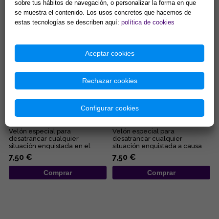
para equilibrio interno y
representativo del
sobre tus hábitos de navegación, o personalizar la forma en que
13,00 €
2,90 €
activación...
conocimient...
se muestra el contenido. Los usos concretos que hacemos de
Comprar
Comprar
estas tecnologías se describen aquí:
política de cookies
Aceptar cookies
Rechazar cookies
VELON DESATANUDOS ROJO
VELON DESATANUDOS NEGRO
Configurar cookies
(AMOR)
(DESHACE MAGIAS)
Velón especial para
Velón especial para
desatrancar cualquier
desatrancar cualquier
situación enquistada en el
situación enquistada a causa
ámbito amoroso y sexual....
de maleficios y malas artes....
7,50 €
7,50 €
Comprar
Comprar