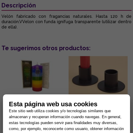
Descripción
Velón fabricado con fragancias naturales. Hasta 120 h de
duración.VVelon con funda ignífuga transparente (utilizar dentro
de ella).
Te sugerimos otros productos:
Esta página web usa cookies
VELON DE LOS 7 CHAKRAS
PORTAVELAS METÁLICO Y
ESPECIAL (Para equilibrio
NEGRO PARA VELAS 2 CM
Este sitio web utiliza cookies y/o tecnologías similares que
energético)
DIAMETRO
almacenan y recuperan información cuando navegas. En general,
Velon esotérico 15 x 6 cm. 3
Portavelas metálico y negro
estas tecnologías pueden servir para finalidades muy diversas,
días de combustión
para velas 2 cm. diámetro. El
aproximadamente. Especial
soporte de la vela es
como, por ejemplo, reconocerte como usuario, obtener información