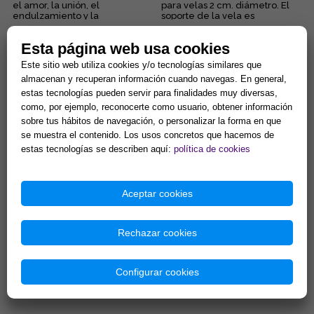
el amor, la unión, el
para velas 2 cm. diámetro. El
endulzamiento y la
soporte de la vela es
comunicación....
representativo del
1,99 €
2,90 €
conocimient...
Esta página web usa cookies
Comprar
Comprar
Este sitio web utiliza cookies y/o tecnologías similares que
almacenan y recuperan información cuando navegas. En general,
estas tecnologías pueden servir para finalidades muy diversas,
como, por ejemplo, reconocerte como usuario, obtener información
sobre tus hábitos de navegación, o personalizar la forma en que
se muestra el contenido. Los usos concretos que hacemos de
estas tecnologías se describen aquí:
política de cookies
VELA AZUL CELESTE 10x1,2
VELA PERFUMANTE DE
cm
LAVANDA, 20x2 CMS
Aceptar cookies
Tamaño: 10x1.2 cm. Duración: 4
Esta vela perfumada de
h. Especial para tranquilidad....
lavanda es como un abrazo
Rechazar cookies
calentito para tu habitación,
perfecto para desconectar y
0,50 €
1,99 €
rel...
Configurar cookies
Comprar
Comprar