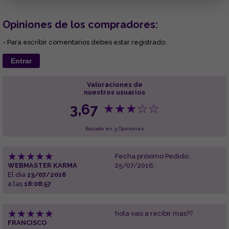
Opiniones de los compradores:
- Para escribir comentarios debes estar registrado.
Entrar
Valoraciones de
nuestros usuarios
3,67
★
★
★
☆
☆
Basado en 3 Opiniones
★
★
★
★
★
Fecha próximo Pedido:
WEBMASTER KARMA
25/07/2016.
El dia
13/07/2016
a las
18:08:57
★
★
★
★
★
hola vais a recibir mas??
FRANCISCO